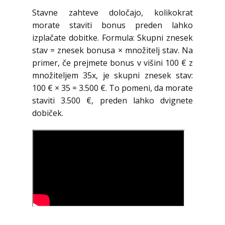
Stavne zahteve določajo, kolikokrat
morate staviti bonus preden lahko
izplačate dobitke. Formula: Skupni znesek
stav = znesek bonusa × množitelj stav. Na
primer, če prejmete bonus v višini 100 € z
množiteljem 35x, je skupni znesek stav:
100 € × 35 = 3.500 €. To pomeni, da morate
staviti 3.500 €, preden lahko dvignete
dobiček.