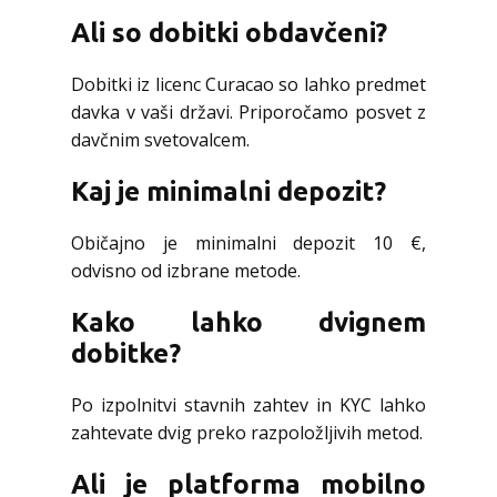
Ali so dobitki obdavčeni?
Dobitki iz licenc Curacao so lahko predmet
davka v vaši državi. Priporočamo posvet z
davčnim svetovalcem.
Kaj je minimalni depozit?
Običajno je minimalni depozit 10 €,
odvisno od izbrane metode.
Kako lahko dvignem
dobitke?
Po izpolnitvi stavnih zahtev in KYC lahko
zahtevate dvig preko razpoložljivih metod.
Ali je platforma mobilno