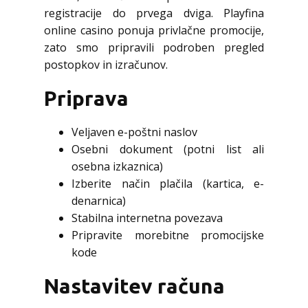
registracije do prvega dviga. Playfina
online casino ponuja privlačne promocije,
zato smo pripravili podroben pregled
postopkov in izračunov.
Priprava
Veljaven e-poštni naslov
Osebni dokument (potni list ali
osebna izkaznica)
Izberite način plačila (kartica, e-
denarnica)
Stabilna internetna povezava
Pripravite morebitne promocijske
kode
Nastavitev računa