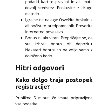
podatki kartice pravilni in ali imate
dovolj sredstev. Poskusite z drugo
metodo.
Igra se ne nalaga: Osvežite brskalnik
ali počistite predpomnilnik. Preverite
internetno povezavo.
Bonus ni aktiviran: Prepričajte se, da
ste izbrali bonus ob depozitu.
Nekateri bonusi so na voljo samo z
določeno kodo.
Hitri odgovori
Kako dolgo traja postopek
registracije?
Približno 5 minut, če imate pripravljene
vse podatke.