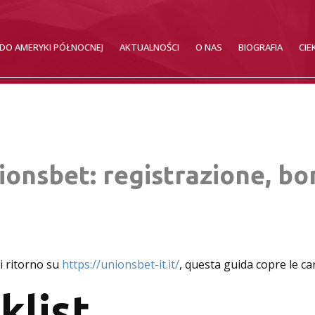
 DO AMERYKI PÓŁNOCNEJ
AKTUALNOŚCI
O NAS
BIOGRAFIA
CIE
ionsbet: registrazione, bon
di ritorno su
https://unionsbet-it.it/
, questa guida copre le ca
klist