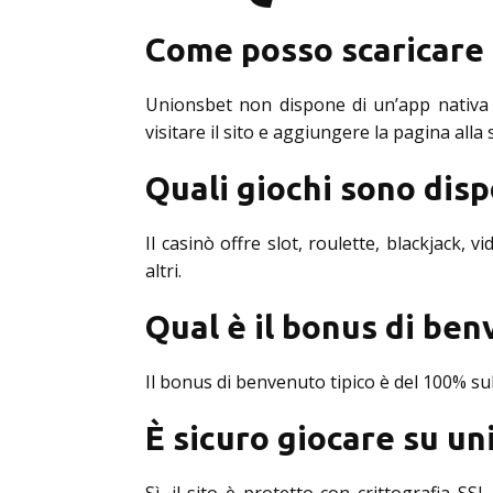
Come posso scaricare 
Unionsbet non dispone di un’app nativa 
visitare il sito e aggiungere la pagina all
Quali giochi sono disp
Il casinò offre slot, roulette, blackjack,
altri.
Qual è il bonus di be
Il bonus di benvenuto tipico è del 100% sul
È sicuro giocare su u