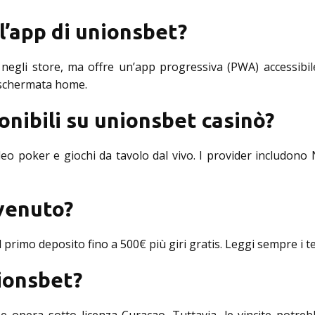
l’app di unionsbet?
negli store, ma offre un’app progressiva (PWA) accessibi
a schermata home.
onibili su unionsbet casinò?
 video poker e giochi da tavolo dal vivo. I provider includ
nvenuto?
 primo deposito fino a 500€ più giri gratis. Leggi sempre i te
nionsbet?