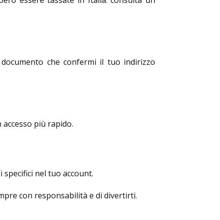
bbero essere tassate in Italia: consulta un
n documento che confermi il tuo indirizzo
 accesso più rapido.
i specifici nel tuo account.
pre con responsabilità e di divertirti.