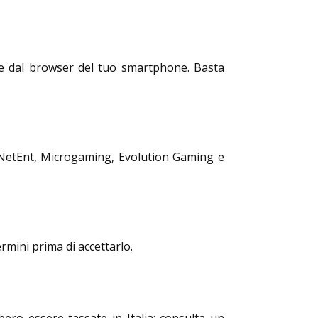
le dal browser del tuo smartphone. Basta
ono NetEnt, Microgaming, Evolution Gaming e
rmini prima di accettarlo.