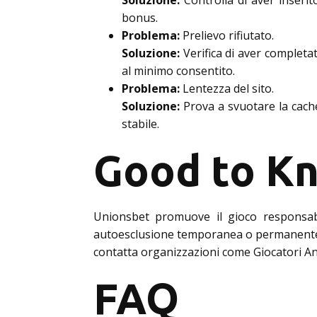
Soluzione:
Controlla di aver inserito
bonus.
Problema:
Prelievo rifiutato.
Soluzione:
Verifica di aver completat
al minimo consentito.
Problema:
Lentezza del sito.
Soluzione:
Prova a svuotare la cache
stabile.
Good to K
Unionsbet promuove il gioco responsabile
autoesclusione temporanea o permanente. P
contatta organizzazioni come Giocatori Ano
FAQ