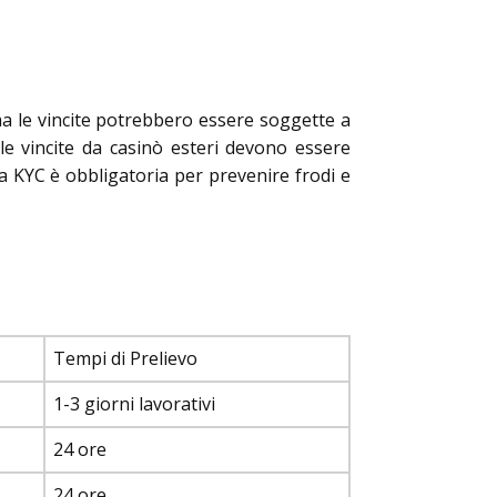
a le vincite potrebbero essere soggette a
: le vincite da casinò esteri devono essere
fica KYC è obbligatoria per prevenire frodi e
Tempi di Prelievo
1-3 giorni lavorativi
24 ore
24 ore