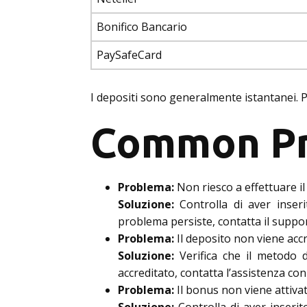
Bonifico Bancario
PaySafeCard
I depositi sono generalmente istantanei. Per
Common Pr
Problema:
Non riesco a effettuare il 
Soluzione:
Controlla di aver inseri
problema persiste, contatta il suppo
Problema:
Il deposito non viene accr
Soluzione:
Verifica che il metodo 
accreditato, contatta l’assistenza co
Problema:
Il bonus non viene attivat