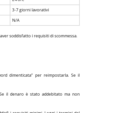
3-7 giorni lavorativi
N/A
 aver soddisfatto i requisiti di scommessa.
ord dimenticata” per reimpostarla. Se il
 Se il denaro è stato addebitato ma non