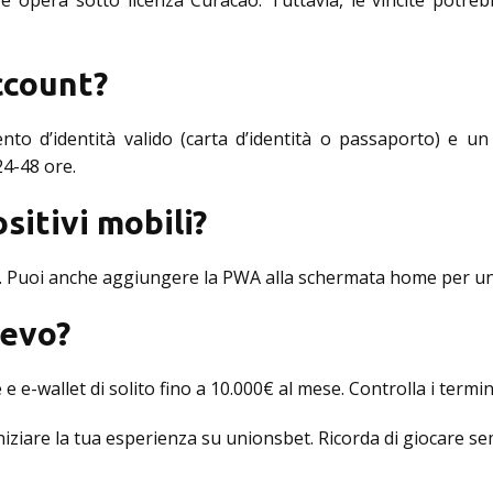
L e opera sotto licenza Curacao. Tuttavia, le vincite potre
ccount?
to d’identità valido (carta d’identità o passaporto) e u
24-48 ore.
sitivi mobili?
ile. Puoi anche aggiungere la PWA alla schermata home per un
ievo?
 e e-wallet di solito fino a 10.000€ al mese. Controlla i termin
iziare la tua esperienza su unionsbet. Ricorda di giocare sem