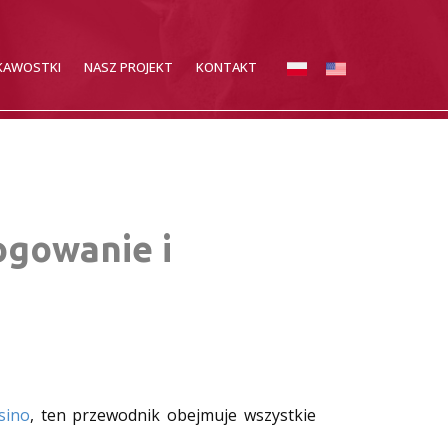
KAWOSTKI
NASZ PROJEKT
KONTAKT
ogowanie i
asino
, ten przewodnik obejmuje wszystkie