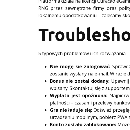
Platforma działa na licencji Curacao eGa
RNG przez zewnętrzne firmy oraz polit
lokalnemu opodatkowaniu – zalecamy sko
Troublesho
5 typowych problemów i ich rozwiązania:
Nie mogę się zalogować:
Sprawdź 
zostanie wysłany na e-mail. W razie
Bonus nie został dodany:
Upewnij 
wpisany. Skontaktuj się z supportem,
Wypłata jest opóźniona:
Najpierw 
płatności – czasami przelewy bankowe
Gra nie ładuje się:
Odśwież przegląda
urządzeniu mobilnym, pobierz PWA z p
Konto zostało zablokowane:
Może t