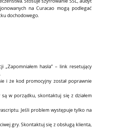
eczeństwa. Stosuje szyfrowanie SSL, audyt
cjonowanych na Curacao mogą podlegać
atku dochodowego.
ji „Zapomniałem hasła” – link resetujący
.
ie i że kod promocyjny został poprawnie
 są w porządku, skontaktuj się z działem
ascriptu. Jeśli problem występuje tylko na
wej gry. Skontaktuj się z obsługą klienta,