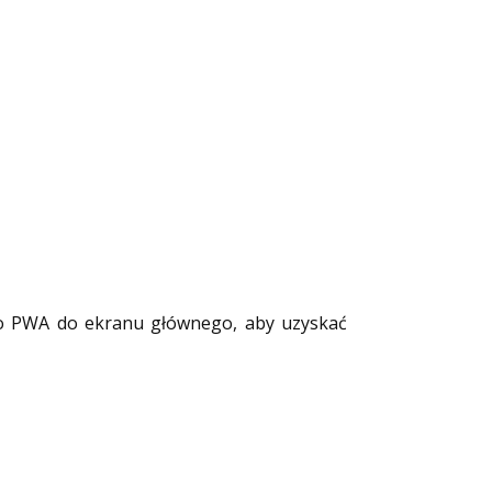
ako PWA do ekranu głównego, aby uzyskać