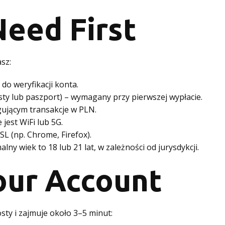
eed First
sz:
do weryfikacji konta.
y lub paszport) – wymagany przy pierwszej wypłacie.
gującym transakcje w PLN.
 jest WiFi lub 5G.
SL (np. Chrome, Firefox).
lny wiek to 18 lub 21 lat, w zależności od jurysdykcji.
our Account
osty i zajmuje około 3–5 minut: