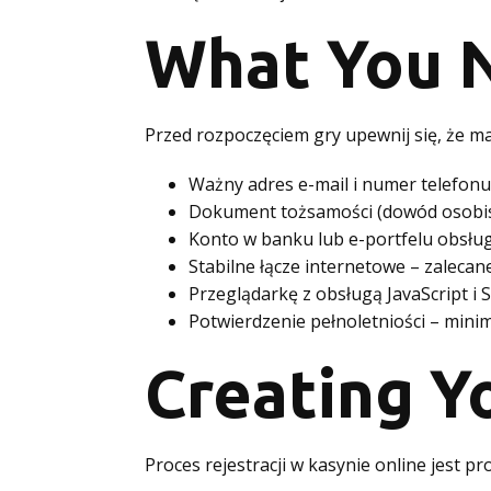
What You N
Przed rozpoczęciem gry upewnij się, że ma
Ważny adres e-mail i numer telefonu 
Dokument tożsamości (dowód osobist
Konto w banku lub e-portfelu obsłu
Stabilne łącze internetowe – zalecane
Przeglądarkę z obsługą JavaScript i S
Potwierdzenie pełnoletniości – minima
Creating Y
Proces rejestracji w kasynie online jest pr