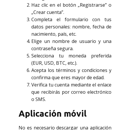
Haz clic en el botón „Registrarse” o
„Crear cuenta”.
Completa el formulario con tus
datos personales: nombre, fecha de
nacimiento, país, etc.
Elige un nombre de usuario y una
contraseña segura.
Selecciona tu moneda preferida
(EUR, USD, BTC, etc.).
Acepta los términos y condiciones y
confirma que eres mayor de edad.
Verifica tu cuenta mediante el enlace
que recibirás por correo electrónico
o SMS.
Aplicación móvil
No es necesario descargar una aplicación