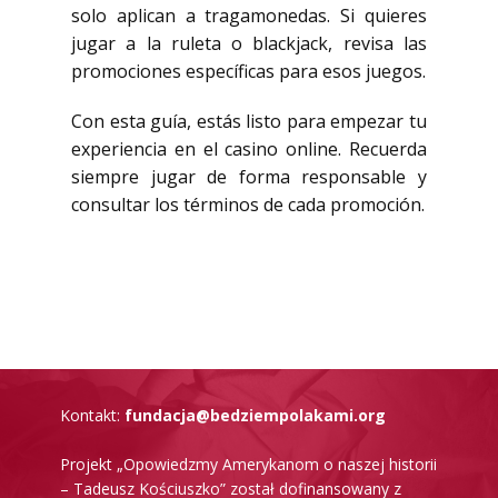
solo aplican a tragamonedas. Si quieres
jugar a la ruleta o blackjack, revisa las
promociones específicas para esos juegos.
Con esta guía, estás listo para empezar tu
experiencia en el casino online. Recuerda
siempre jugar de forma responsable y
consultar los términos de cada promoción.
K​ontakt:
fundacja@bedziempolakami.org
Projekt „Opowiedzmy Amerykanom o naszej historii
– Tadeusz Kościuszko” został dofinansowany z