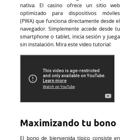
nativa. El casino ofrece un sitio web
optimizado para dispositivos móviles
(PWA) que funciona directamente desde el
navegador. Simplemente accede desde tu
smartphone o tablet, inicia sesión y juega
sin instalación. Mira este video tutorial:
Maximizando tu bono
El bono de bienvenida típico consiste en