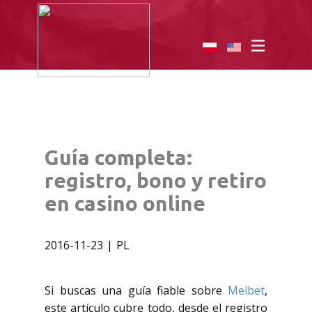
Guía completa:
registro, bono y retiro
en casino online
2016-11-23
PL
Si buscas una guía fiable sobre
Melbet
,
este artículo cubre todo, desde el registro