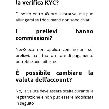
la verifica KYC?
Di solito entro 48 ore lavorative, ma può
allungarsi se i documenti non sono chiari.
I prelievi hanno
commissioni?
NewGioco non applica commissioni sui
prelievi, ma il tuo fornitore di pagamento
potrebbe addebitarne.
È possibile cambiare la
valuta dell’account?
No, la valuta deve essere scelta durante la
registrazione e non può essere modificata
in seguito.