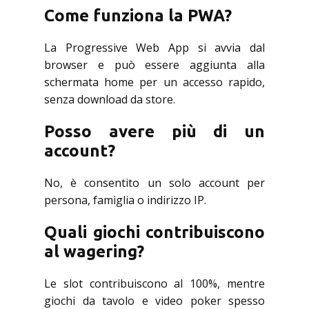
Come funziona la PWA?
La Progressive Web App si avvia dal
browser e può essere aggiunta alla
schermata home per un accesso rapido,
senza download da store.
Posso avere più di un
account?
No, è consentito un solo account per
persona, famiglia o indirizzo IP.
Quali giochi contribuiscono
al wagering?
Le slot contribuiscono al 100%, mentre
giochi da tavolo e video poker spesso