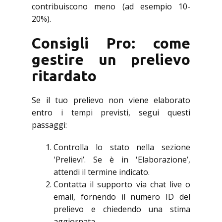
contribuiscono meno (ad esempio 10-
20%).
Consigli Pro: come
gestire un prelievo
ritardato
Se il tuo prelievo non viene elaborato
entro i tempi previsti, segui questi
passaggi:
Controlla lo stato nella sezione
'Prelievi’. Se è in 'Elaborazione’,
attendi il termine indicato.
Contatta il supporto via chat live o
email, fornendo il numero ID del
prelievo e chiedendo una stima
aggiornata.