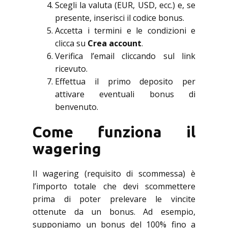
Scegli la valuta (EUR, USD, ecc.) e, se
presente, inserisci il codice bonus.
Accetta i termini e le condizioni e
clicca su
Crea account
.
Verifica l’email cliccando sul link
ricevuto.
Effettua il primo deposito per
attivare eventuali bonus di
benvenuto.
Come funziona il
wagering
Il wagering (requisito di scommessa) è
l’importo totale che devi scommettere
prima di poter prelevare le vincite
ottenute da un bonus. Ad esempio,
supponiamo un bonus del 100% fino a