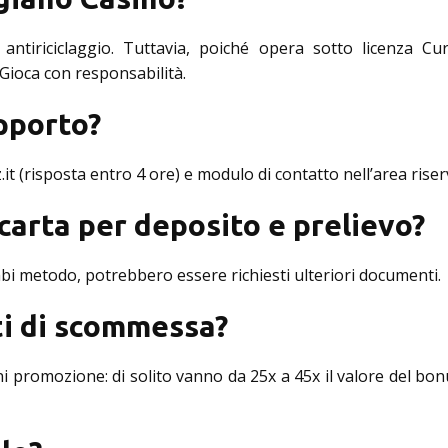
e antiriciclaggio. Tuttavia, poiché opera sotto licenza 
Gioca con responsabilità.
pporto?
it (risposta entro 4 ore) e modulo di contatto nell’area riser
carta per deposito e prelievo?
ambi metodo, potrebbero essere richiesti ulteriori documenti.
ti di scommessa?
gni promozione: di solito vanno da 25x a 45x il valore del bo