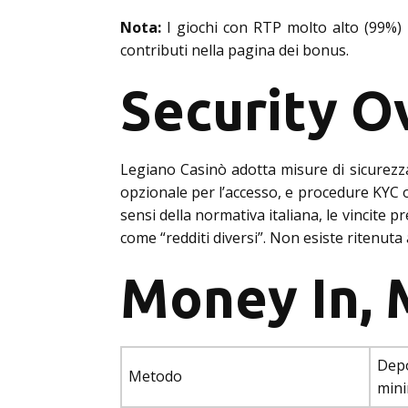
Nota:
I giochi con RTP molto alto (99%) 
contributi nella pagina dei bonus.
Security O
Legiano Casinò adotta misure di sicurezza 
opzionale per l’accesso, e procedure KYC o
sensi della normativa italiana, le vincite 
come “redditi diversi”. Non esiste ritenuta 
Money In,
Dep
Metodo
min