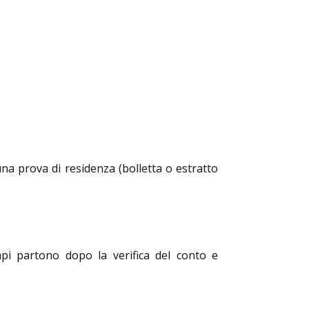
una prova di residenza (bolletta o estratto
empi partono dopo la verifica del conto e