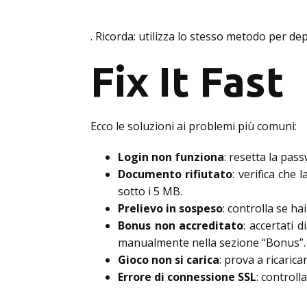
. Ricorda: utilizza lo stesso metodo per depo
Fix It Fast
Ecco le soluzioni ai problemi più comuni:
Login non funziona
: resetta la pas
Documento rifiutato
: verifica che 
sotto i 5 MB.
Prelievo in sospeso
: controlla se h
Bonus non accreditato
: accertati 
manualmente nella sezione “Bonus”.
Gioco non si carica
: prova a ricarica
Errore di connessione SSL
: controll