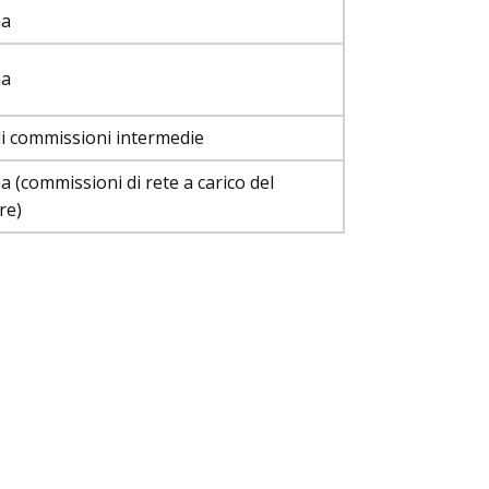
na
na
li commissioni intermedie
 (commissioni di rete a carico del
re)