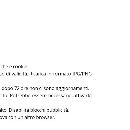
ache e cookie.
orso di validità. Ricarica in formato JPG/PNG
 se dopo 72 ore non ci sono aggiornamenti.
sito. Potrebbe essere necessario attivarlo
to. Disabilita blocchi pubblicità.
prova con un altro browser.