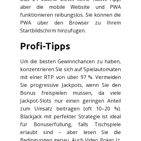
aber die mobile Website und PWA
funktionieren reibungslos. Sie können die
PWA über den Browser zu Ihrem
Startbildschirm hinzufügen.
Profi-Tipps
Um die besten Gewinnchancen zu haben,
konzentrieren Sie sich auf Spielautomaten
mit einer RTP von über 97 %. Vermeiden
Sie progressive Jackpots, wenn Sie den
Bonus freispielen müssen, da viele
Jackpot-Slots nur einen geringen Anteil
zum Umsatz beitragen (oft 10–20 %).
Blackjack mit perfekter Strategie ist ideal
für Bonuserfüllung, falls Tischspiele
erlaubt sind – aber lesen Sie die
Bedingungen genau. Auch Video Poker (z.