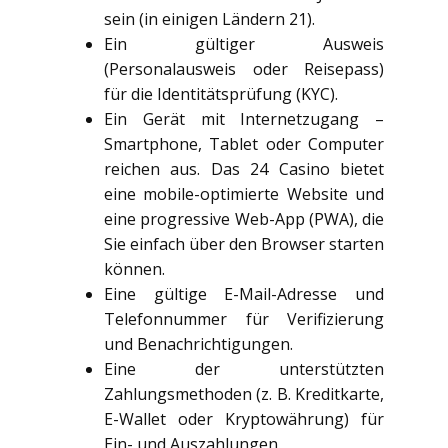
sein (in einigen Ländern 21).
Ein gültiger Ausweis
(Personalausweis oder Reisepass)
für die Identitätsprüfung (KYC).
Ein Gerät mit Internetzugang –
Smartphone, Tablet oder Computer
reichen aus. Das 24 Casino bietet
eine mobile-optimierte Website und
eine progressive Web-App (PWA), die
Sie einfach über den Browser starten
können.
Eine gültige E-Mail-Adresse und
Telefonnummer für Verifizierung
und Benachrichtigungen.
Eine der unterstützten
Zahlungsmethoden (z. B. Kreditkarte,
E-Wallet oder Kryptowährung) für
Ein- und Auszahlungen.