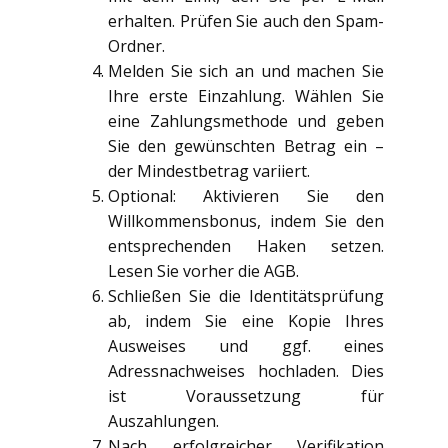
erhalten. Prüfen Sie auch den Spam-
Ordner.
Melden Sie sich an und machen Sie
Ihre erste Einzahlung. Wählen Sie
eine Zahlungsmethode und geben
Sie den gewünschten Betrag ein –
der Mindestbetrag variiert.
Optional: Aktivieren Sie den
Willkommensbonus, indem Sie den
entsprechenden Haken setzen.
Lesen Sie vorher die AGB.
Schließen Sie die Identitätsprüfung
ab, indem Sie eine Kopie Ihres
Ausweises und ggf. eines
Adressnachweises hochladen. Dies
ist Voraussetzung für
Auszahlungen.
Nach erfolgreicher Verifikation