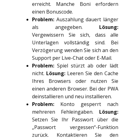
erreicht. Manche Boni erfordern
einen Bonuscode.
Problem:
Auszahlung dauert länger
als angegeben.
Lösung:
Vergewissern Sie sich, dass alle
Unterlagen vollständig sind. Bei
Verzögerung wenden Sie sich an den
Support per Live-Chat oder E-Mail.
Problem:
Spiel stürzt ab oder lädt
nicht.
Lösung:
Leeren Sie den Cache
Ihres Browsers oder nutzen Sie
einen anderen Browser. Bei der PWA
deinstallieren und neu installieren.
Problem:
Konto gesperrt nach
mehreren Fehleingaben.
Lösung:
Setzen Sie Ihr Passwort über die
„Passwort vergessen“-Funktion
zurück. Kontaktieren Sie den