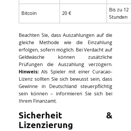
Bis zu 12
Bitcoin
20 €
Stunden
Beachten Sie, dass Auszahlungen auf die
gleiche Methode wie die Einzahlung
erfolgen, sofern möglich. Bei Verdacht auf
Geldwäsche können zusätzliche
Prüfungen die Auszahlung verzögern.
Hinweis:
Als Spieler mit einer Curacao-
Lizenz sollten Sie sich bewusst sein, dass
Gewinne in Deutschland steuerpflichtig
sein können – informieren Sie sich bei
Ihrem Finanzamt.
Sicherheit &
Lizenzierung