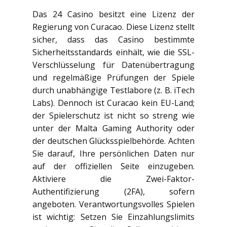
Das 24 Casino besitzt eine Lizenz der
Regierung von Curacao. Diese Lizenz stellt
sicher, dass das Casino bestimmte
Sicherheitsstandards einhält, wie die SSL-
Verschlüsselung für Datenübertragung
und regelmäßige Prüfungen der Spiele
durch unabhängige Testlabore (z. B. iTech
Labs). Dennoch ist Curacao kein EU-Land;
der Spielerschutz ist nicht so streng wie
unter der Malta Gaming Authority oder
der deutschen Glücksspielbehörde. Achten
Sie darauf, Ihre persönlichen Daten nur
auf der offiziellen Seite einzugeben.
Aktiviere die Zwei-Faktor-
Authentifizierung (2FA), sofern
angeboten. Verantwortungsvolles Spielen
ist wichtig: Setzen Sie Einzahlungslimits