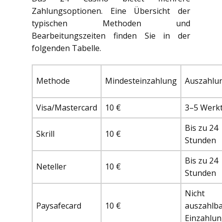
Zahlungsoptionen. Eine Übersicht der
typischen Methoden und
Bearbeitungszeiten finden Sie in der
folgenden Tabelle.
Methode
Mindesteinzahlung
Auszahlun
Visa/Mastercard
10 €
3–5 Werk
Bis zu 24
Skrill
10 €
Stunden
Bis zu 24
Neteller
10 €
Stunden
Nicht
Paysafecard
10 €
auszahlba
Einzahlun