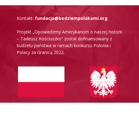
K​ontakt:
fundacja@bedziempolakami.org
Projekt „Opowiedzmy Amerykanom o naszej historii
– Tadeusz Kościuszko” został dofinansowany z
budżetu państwa w ramach konkursu Polonia i
Polacy za Granicą 2022.