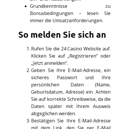
Grundkenntnisse zu
Bonusbedingungen – lesen Sie
immer die Umsatzanforderungen.
So melden Sie sich an
Rufen Sie die 24 Casino Website auf.
Klicken Sie auf „Registrieren“ oder
„Jetzt anmelden“.
Geben Sie Ihre E-Mail-Adresse, ein
sicheres Passwort und Ihre
persönlichen Daten (Name,
Geburtsdatum, Adresse) ein. Achten
Sie auf korrekte Schreibweise, da die
Daten später mit Ihrem Ausweis
abgeglichen werden.
Bestätigen Sie Ihre E-Mail-Adresse
mit dem Link, den Sie per E-Mail