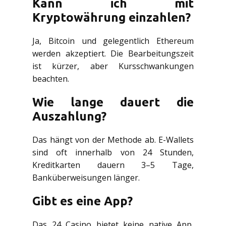
Kann ich mit
Kryptowährung einzahlen?
Ja, Bitcoin und gelegentlich Ethereum
werden akzeptiert. Die Bearbeitungszeit
ist kürzer, aber Kursschwankungen
beachten.
Wie lange dauert die
Auszahlung?
Das hängt von der Methode ab. E-Wallets
sind oft innerhalb von 24 Stunden,
Kreditkarten dauern 3–5 Tage,
Banküberweisungen länger.
Gibt es eine App?
Das 24 Casino bietet keine native App,