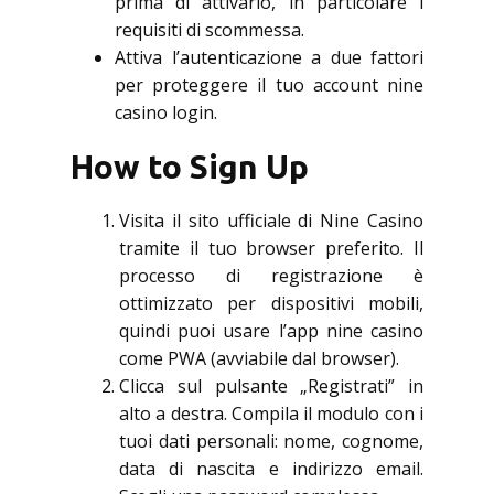
prima di attivarlo, in particolare i
requisiti di scommessa.
Attiva l’autenticazione a due fattori
per proteggere il tuo account nine
casino login.
How to Sign Up
Visita il sito ufficiale di Nine Casino
tramite il tuo browser preferito. Il
processo di registrazione è
ottimizzato per dispositivi mobili,
quindi puoi usare l’app nine casino
come PWA (avviabile dal browser).
Clicca sul pulsante „Registrati” in
alto a destra. Compila il modulo con i
tuoi dati personali: nome, cognome,
data di nascita e indirizzo email.