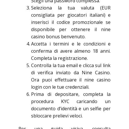
Scegli una password complessa.
Seleziona la tua valuta (EUR
consigliata per giocatori italiani) e
inserisci il codice promozionale se
disponibile per ottenere il nine
casino bonus benvenuto.
Accetta i termini e le condizioni e
conferma di avere almeno 18 anni.
Completa la registrazione.
Controlla la tua email e clicca sul link
di verifica inviato da Nine Casino.
Ora puoi effettuare il nine casino
login con le tue credenziali.
Prima di depositare, completa la
procedura KYC caricando un
documento d’identità e un selfie per
sbloccare prelievi veloci.
Per una guida visiva, consulta