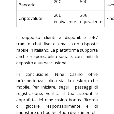
20€
50€
Bancario
lavo
20€
20€
Criptovalute
Fino
equivalente
equivalente
Il supporto clienti è disponibile 24/7
tramite chat live e email, con risposte
rapide in italiano. La piattaforma supporta
anche responsabilità sociale, con limiti di
deposito e autoesclusione.
In conclusione, Nine Casino offre
un’esperienza solida sia da desktop che
mobile. Per iniziare, segui i passaggi di
registrazione, verifica il tuo account e
approfitta del nine casino bonus. Ricorda
di giocare responsabilmente e di
impostare un budget. Buon divertimento!