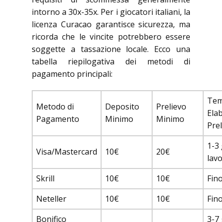
intorno a 30x-35x. Per i giocatori italiani, la
licenza Curacao garantisce sicurezza, ma
ricorda che le vincite potrebbero essere
soggette a tassazione locale. Ecco una
tabella riepilogativa dei metodi di
pagamento principali:
Tem
Metodo di
Deposito
Prelievo
Ela
Pagamento
Minimo
Minimo
Pre
1-3 
Visa/Mastercard
10€
20€
lavo
Skrill
10€
10€
Fino
Neteller
10€
10€
Fino
Bonifico
3-7 