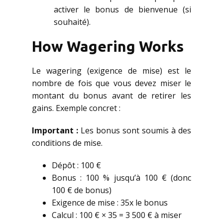
activer le bonus de bienvenue (si
souhaité).
How Wagering Works
Le wagering (exigence de mise) est le
nombre de fois que vous devez miser le
montant du bonus avant de retirer les
gains. Exemple concret :
Important :
Les bonus sont soumis à des
conditions de mise.
Dépôt : 100 €
Bonus : 100 % jusqu’à 100 € (donc
100 € de bonus)
Exigence de mise : 35x le bonus
Calcul : 100 € × 35 = 3 500 € à miser