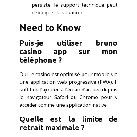
persiste, le support technique peut
débloquer la situation.
Need to Know
Puis-je utiliser bruno
casino app sur mon
téléphone ?
Oui, le casino est optimisé pour mobile via
une application web progressive (PWA). Il
suffit de l’ajouter à l’écran d’accueil depuis
le navigateur Safari ou Chrome pour y
accéder comme une application native.
Quelle est la limite de
retrait maximale ?