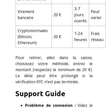
3-7
Virement
Peut
20 €
jours
bancaire
varier
ouvrés
Cryptomonnaies
1-24
Frais
(Bitcoin,
20 €
heures
réseau
Ethereum)
Pour retirer, allez dans la caisse,
choisissez votre méthode, entrez le
montant (respectez le minimum de 20 €).
Le délai peut être prolongé si la
vérification KYC n’est pas terminée.
Support Guide
Problème de connexion :
Videz le