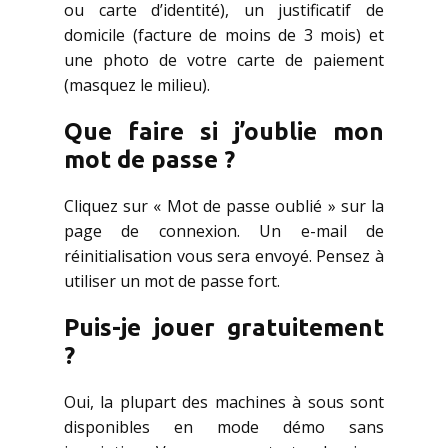
ou carte d’identité), un justificatif de
domicile (facture de moins de 3 mois) et
une photo de votre carte de paiement
(masquez le milieu).
Que faire si j’oublie mon
mot de passe ?
Cliquez sur « Mot de passe oublié » sur la
page de connexion. Un e-mail de
réinitialisation vous sera envoyé. Pensez à
utiliser un mot de passe fort.
Puis-je jouer gratuitement
?
Oui, la plupart des machines à sous sont
disponibles en mode démo sans