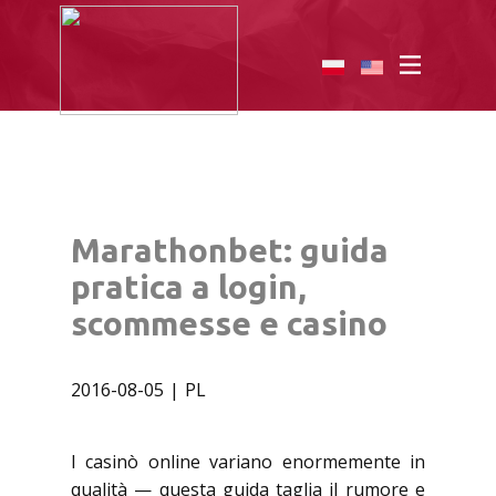
Marathonbet: guida
pratica a login,
scommesse e casino
2016-08-05
PL
I casinò online variano enormemente in
qualità — questa guida taglia il rumore e