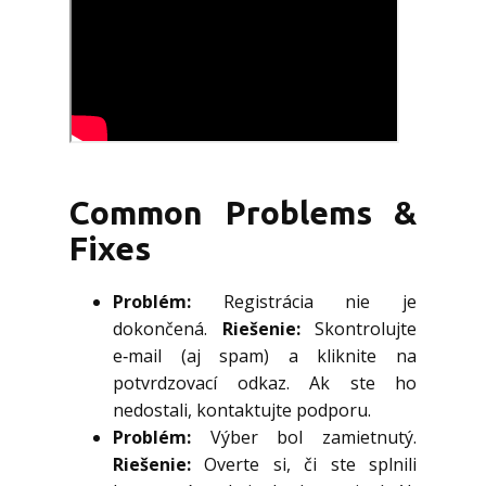
Common Problems &
Fixes
Problém:
Registrácia nie je
dokončená.
Riešenie:
Skontrolujte
e‑mail (aj spam) a kliknite na
potvrdzovací odkaz. Ak ste ho
nedostali, kontaktujte podporu.
Problém:
Výber bol zamietnutý.
Riešenie:
Overte si, či ste splnili