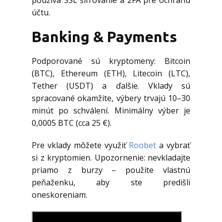
používa SSL šifrovanie a 2FA pre ochranu
účtu.
Banking & Payments
Podporované sú kryptomeny: Bitcoin
(BTC), Ethereum (ETH), Litecoin (LTC),
Tether (USDT) a ďalšie. Vklady sú
spracované okamžite, výbery trvajú 10–30
minút po schválení. Minimálny výber je
0,0005 BTC (cca 25 €).
Pre vklady môžete využiť
Roobet
a vybrať
si z kryptomien. Upozornenie: nevkladajte
priamo z burzy – použite vlastnú
peňaženku, aby ste predišli
oneskoreniam.