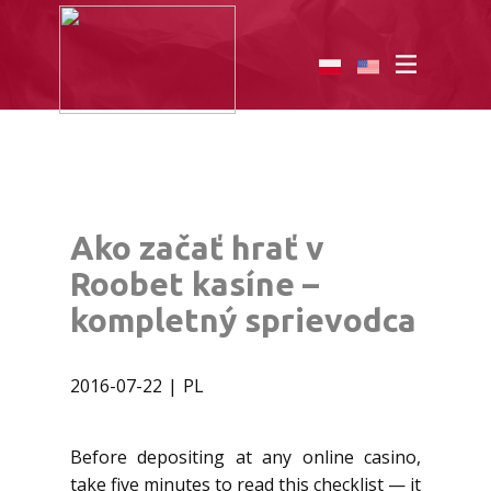
Ako začať hrať v
Roobet kasíne –
kompletný sprievodca
2016-07-22
PL
Before depositing at any online casino,
take five minutes to read this checklist — it