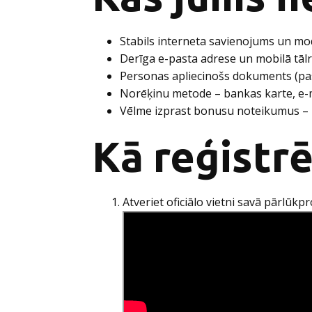
Stabils interneta savienojums un mode
Derīga e-pasta adrese un mobilā tāl
Personas apliecinošs dokuments (pase
Norēķinu metode – bankas karte, e-m
Vēlme izprast bonusu noteikumus – p
Kā reģistrē
Atveriet oficiālo vietni savā pārlūk