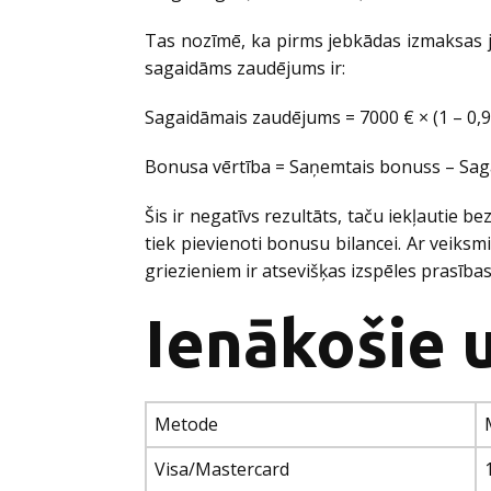
Tas nozīmē, ka pirms jebkādas izmaksas j
sagaidāms zaudējums ir:
Sagaidāmais zaudējums = 7000 € × (1 – 0,96
Bonusa vērtība = Saņemtais bonuss – Saga
Šis ir negatīvs rezultāts, taču iekļautie b
tiek pievienoti bonusu bilancei. Ar veiks
griezieniem ir atsevišķas izspēles prasības
Ienākošie 
Metode
Visa/Mastercard