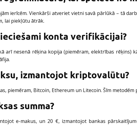
jām ierīcēm. Vienkārši atveriet vietni savā pārlūkā – tā dar
 lai piekļūtu ātrāk.
eciešami konta verifikācijai?
, kā arī nesenā rēķina kopija (piemēram, elektrības rēķins) 
ija.
aksu, izmantojot kriptovalūtu?
tas, piemēram, Bitcoin, Ethereum un Litecoin. Šīm metodēm pa
aksas summa?
ojot e-makus, un 20 €, izmantojot bankas pārskaitījumu. P