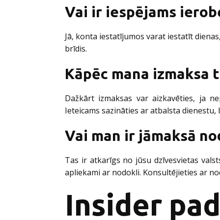
Vai ir iespējams iero
Jā, konta iestatījumos varat iestatīt dien
brīdis.
Kāpēc mana izmaksa ti
Dažkārt izmaksas var aizkavēties, ja n
Ieteicams sazināties ar atbalsta dienestu, 
Vai man ir jāmaksā no
Tas ir atkarīgs no jūsu dzīvesvietas vals
apliekami ar nodokli. Konsultējieties ar no
Insider pa