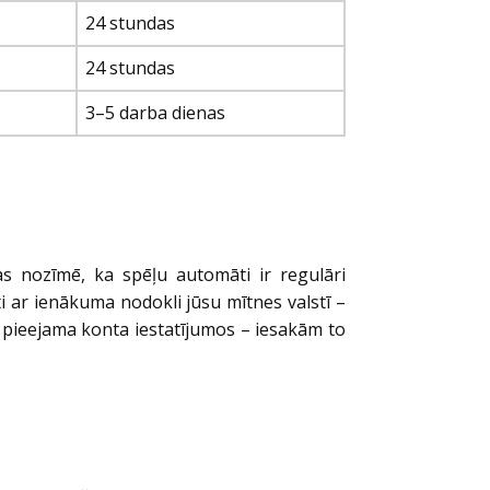
24 stundas
24 stundas
3–5 darba dienas
kas nozīmē, ka spēļu automāti ir regulāri
ti ar ienākuma nodokli jūsu mītnes valstī –
ir pieejama konta iestatījumos – iesakām to