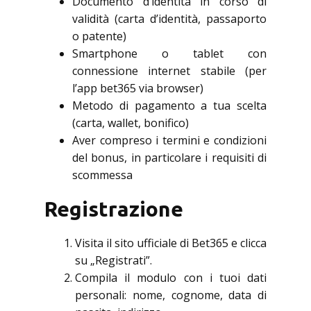
Documento d’identità in corso di
validità (carta d’identità, passaporto
o patente)
Smartphone o tablet con
connessione internet stabile (per
l’app bet365 via browser)
Metodo di pagamento a tua scelta
(carta, wallet, bonifico)
Aver compreso i termini e condizioni
del bonus, in particolare i requisiti di
scommessa
Registrazione
Visita il sito ufficiale di Bet365 e clicca
su „Registrati”.
Compila il modulo con i tuoi dati
personali: nome, cognome, data di