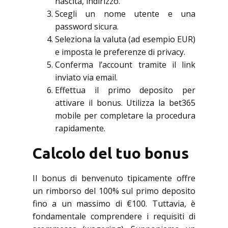
nascita, indirizzo.
Scegli un nome utente e una
password sicura.
Seleziona la valuta (ad esempio EUR)
e imposta le preferenze di privacy.
Conferma l’account tramite il link
inviato via email.
Effettua il primo deposito per
attivare il bonus. Utilizza la bet365
mobile per completare la procedura
rapidamente.
Calcolo del tuo bonus
Il bonus di benvenuto tipicamente offre
un rimborso del 100% sul primo deposito
fino a un massimo di €100. Tuttavia, è
fondamentale comprendere i requisiti di