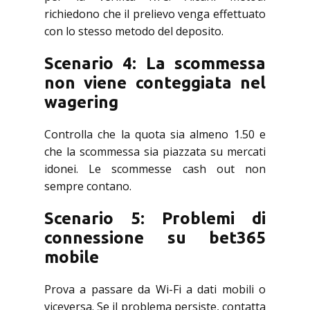
richiedono che il prelievo venga effettuato
con lo stesso metodo del deposito.
Scenario 4: La scommessa
non viene conteggiata nel
wagering
Controlla che la quota sia almeno 1.50 e
che la scommessa sia piazzata su mercati
idonei. Le scommesse cash out non
sempre contano.
Scenario 5: Problemi di
connessione su bet365
mobile
Prova a passare da Wi-Fi a dati mobili o
viceversa. Se il problema persiste, contatta