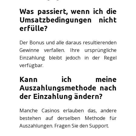
Was passiert, wenn ich die
Umsatzbedingungen nicht
erfülle?
Der Bonus und alle daraus resultierenden
Gewinne verfallen. Ihre ursprüngliche
Einzahlung bleibt jedoch in der Regel
verfügbar.
Kann ich meine
Auszahlungsmethode nach
der Einzahlung ändern?
Manche Casinos erlauben das, andere
bestehen auf derselben Methode für
Auszahlungen. Fragen Sie den Support.