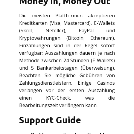
Money In, Money Out
Die meisten Plattformen akzeptieren
Kreditkarten (Visa, Mastercard), E-Wallets
(Skrill, Neteller), PayPal und
Kryptowährungen (Bitcoin, Ethereum).
Einzahlungen sind in der Regel sofort
verfügbar; Auszahlungen dauern je nach
Methode zwischen 24 Stunden (E-Wallets)
und 5 Bankarbeitstagen (Überweisung).
Beachten Sie mögliche Gebühren von
Zahlungsdienstleistern. Einige Casinos
verlangen vor der ersten Auszahlung
einen KYC-Check, was die
Bearbeitungszeit verlängern kann.
Support Guide