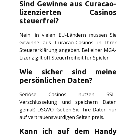
Sind Gewinne aus Curacao-
lizenzierten Casinos
steuerfrei?
Nein, in vielen EU-Ländern müssen Sie
Gewinne aus Curacao-Casinos in Ihrer
Steuererklärung angeben. Bei einer MGA-
Lizenz gilt oft Steuerfreiheit für Spieler.
Wie sicher sind meine
persönlichen Daten?
Seriöse Casinos nutzen SSL-
Verschlüsselung und speichern Daten
gemäß DSGVO. Geben Sie Ihre Daten nur
auf vertrauenswürdigen Seiten preis.
Kann ich auf dem Handy