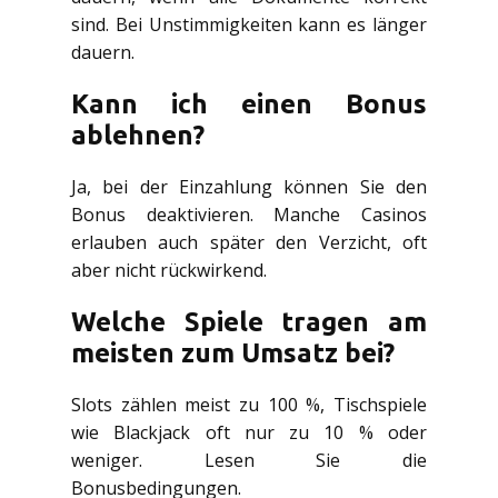
sind. Bei Unstimmigkeiten kann es länger
dauern.
Kann ich einen Bonus
ablehnen?
Ja, bei der Einzahlung können Sie den
Bonus deaktivieren. Manche Casinos
erlauben auch später den Verzicht, oft
aber nicht rückwirkend.
Welche Spiele tragen am
meisten zum Umsatz bei?
Slots zählen meist zu 100 %, Tischspiele
wie Blackjack oft nur zu 10 % oder
weniger. Lesen Sie die
Bonusbedingungen.