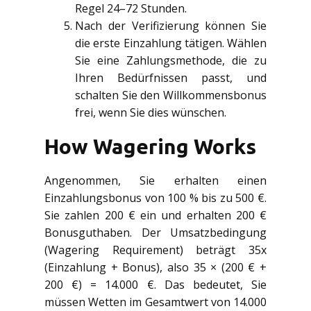
Regel 24–72 Stunden.
Nach der Verifizierung können Sie
die erste Einzahlung tätigen. Wählen
Sie eine Zahlungsmethode, die zu
Ihren Bedürfnissen passt, und
schalten Sie den Willkommensbonus
frei, wenn Sie dies wünschen.
How Wagering Works
Angenommen, Sie erhalten einen
Einzahlungsbonus von 100 % bis zu 500 €.
Sie zahlen 200 € ein und erhalten 200 €
Bonusguthaben. Der Umsatzbedingung
(Wagering Requirement) beträgt 35x
(Einzahlung + Bonus), also 35 × (200 € +
200 €) = 14.000 €. Das bedeutet, Sie
müssen Wetten im Gesamtwert von 14.000