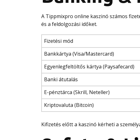
A Tippmixpro online kaszinó számos fizeté
és a feldolgozási időket.
Fizetési mód
Bankkártya (Visa/Mastercard)
Egyenlegfeltöltős kártya (Paysafecard)
Banki átutalás
E-pénztárca (Skrill, Neteller)
Kriptovaluta (Bitcoin)
Kifizetés előtt a kaszinó kérheti a szemé