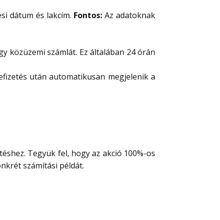
tési dátum és lakcím.
Fontos:
Az adatoknak
 egy közüzemi számlát. Ez általában 24 órán
 befizetés után automatikusan megjelenik a
téshez. Tegyük fel, hogy az akció 100%-os
nkrét számítási példát.