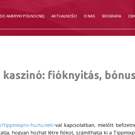
 DO AMERYKI PÓŁNOCNEJ
AKTUALNOŚCI
O NAS
BIOGRAFIA
CIE
kaszinó: fióknyitás, bónus
://tippmixpro-hu.hu.net/
-val kapcsolatban, mielőtt befizet
tatja, hogyan hozhat létre fiókot, számíthatja ki a Tippmi