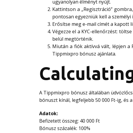
ugyanolyan élményt nyújt.
Kattintson a „Regisztráció” gombra, é
pontosan egyezniük kell a személyi 
Erősítse meg e-mail címét a kapott li
Végezze el a KYC-ellenőrzést: töltse
belül megtörténik.
Miután a fiók aktívvá vált, lépjen 
Tippmixpro bónusz ajánlata.
Calculatin
A Tippmixpro bónusz általában üdvözlőcso
bónuszt kínál, legfeljebb 50 000 Ft-ig, é
Adatok:
Befizetett összeg: 40 000 Ft
Bónusz százalék: 100%