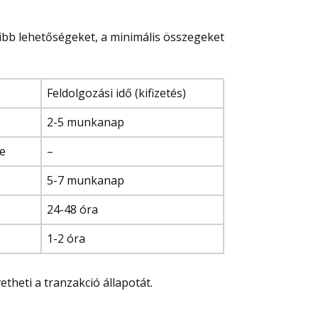
ribb lehetőségeket, a minimális összegeket
Feldolgozási idő (kifizetés)
2-5 munkanap
re
–
5-7 munkanap
24-48 óra
1-2 óra
theti a tranzakció állapotát.