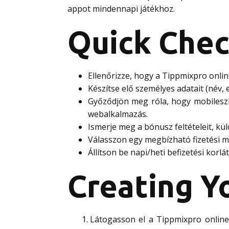
appot mindennapi játékhoz.
Quick Chec
Ellenőrizze, hogy a Tippmixpro onlin
Készítse elő személyes adatait (név, e
Győződjön meg róla, hogy mobilesz
webalkalmazás.
Ismerje meg a bónusz feltételeit, kü
Válasszon egy megbízható fizetési m
Állítson be napi/heti befizetési korlá
Creating Y
Látogasson el a Tippmixpro online 