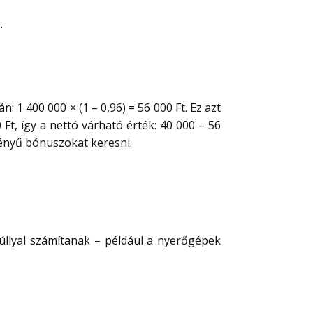
.
 1 400 000 × (1 – 0,96) = 56 000 Ft. Ez azt
Ft, így a nettó várható érték: 40 000 – 56
ményű bónuszokat keresni.
súllyal számítanak – például a nyerőgépek