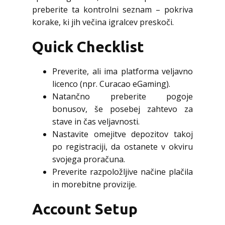
preberite ta kontrolni seznam – pokriva
korake, ki jih večina igralcev preskoči.
Quick Checklist
Preverite, ali ima platforma veljavno
licenco (npr. Curacao eGaming).
Natančno preberite pogoje
bonusov, še posebej zahtevo za
stave in čas veljavnosti.
Nastavite omejitve depozitov takoj
po registraciji, da ostanete v okviru
svojega proračuna.
Preverite razpoložljive načine plačila
in morebitne provizije.
Account Setup