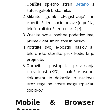
Obiščite spletno stran
Betano
s
kateregakoli brskalnika.
Kliknite gumb „Registracija” in
izberite želeni način prijave (e-pošta,
telefon ali družbeno omrežje).
Vnesite svoje osebne podatke: ime,
priimek, datum rojstva in naslov.
Potrdite svoj e-poštni naslov ali
telefonsko številko prek kode, ki jo
prejmete.
Opravite postopek preverjanja
istovetnosti (KYC) – naložite osebni
dokument in dokazilo o naslovu.
Brez tega ne boste mogli izplačati
dobitkov.
Mobile & Browser