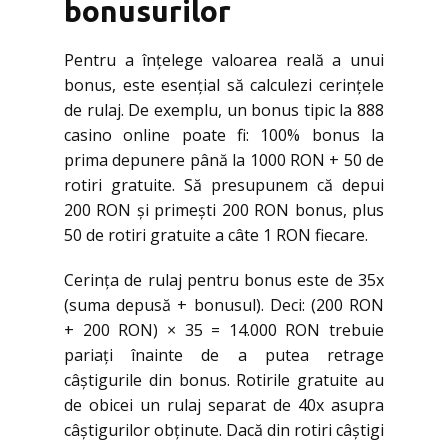
bonusurilor
Pentru a înțelege valoarea reală a unui
bonus, este esențial să calculezi cerințele
de rulaj. De exemplu, un bonus tipic la 888
casino online poate fi: 100% bonus la
prima depunere până la 1000 RON + 50 de
rotiri gratuite. Să presupunem că depui
200 RON și primești 200 RON bonus, plus
50 de rotiri gratuite a câte 1 RON fiecare.
Cerința de rulaj pentru bonus este de 35x
(suma depusă + bonusul). Deci: (200 RON
+ 200 RON) × 35 = 14.000 RON trebuie
pariați înainte de a putea retrage
câștigurile din bonus. Rotirile gratuite au
de obicei un rulaj separat de 40x asupra
câștigurilor obținute. Dacă din rotiri câștigi