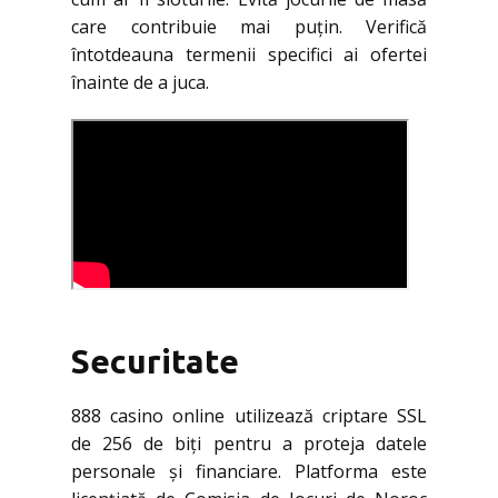
care contribuie mai puțin. Verifică
întotdeauna termenii specifici ai ofertei
înainte de a juca.
Securitate
888 casino online utilizează criptare SSL
de 256 de biți pentru a proteja datele
personale și financiare. Platforma este