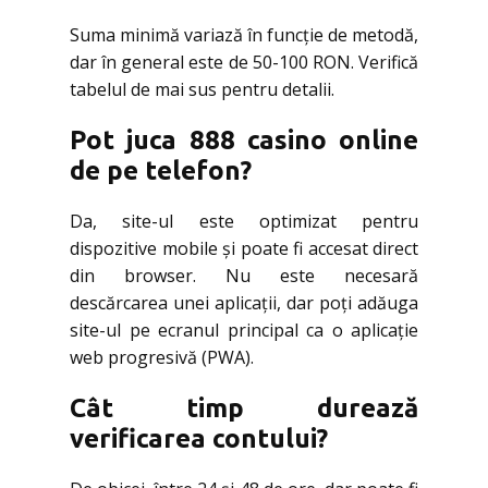
Suma minimă variază în funcție de metodă,
dar în general este de 50-100 RON. Verifică
tabelul de mai sus pentru detalii.
Pot juca 888 casino online
de pe telefon?
Da, site-ul este optimizat pentru
dispozitive mobile și poate fi accesat direct
din browser. Nu este necesară
descărcarea unei aplicații, dar poți adăuga
site-ul pe ecranul principal ca o aplicație
web progresivă (PWA).
Cât timp durează
verificarea contului?