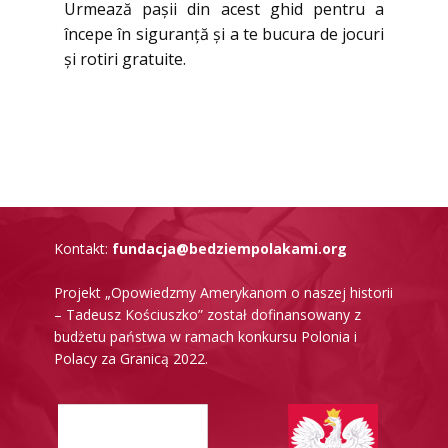
Urmează pașii din acest ghid pentru a
începe în siguranță și a te bucura de jocuri
și rotiri gratuite.
K​ontakt:
fundacja@bedziempolakami.org
Projekt „Opowiedzmy Amerykanom o naszej historii
– Tadeusz Kościuszko” został dofinansowany z
budżetu państwa w ramach konkursu Polonia i
Polacy za Granicą 2022.