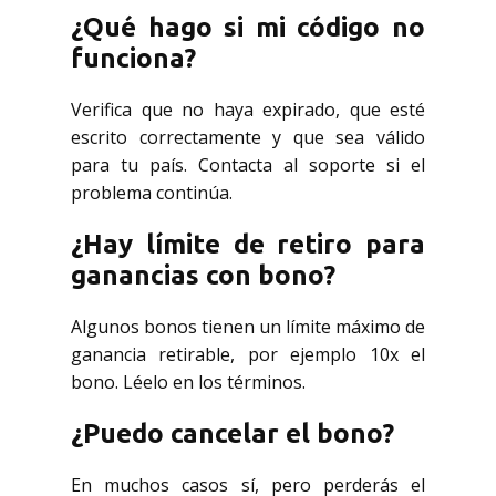
¿Qué hago si mi código no
funciona?
Verifica que no haya expirado, que esté
escrito correctamente y que sea válido
para tu país. Contacta al soporte si el
problema continúa.
¿Hay límite de retiro para
ganancias con bono?
Algunos bonos tienen un límite máximo de
ganancia retirable, por ejemplo 10x el
bono. Léelo en los términos.
¿Puedo cancelar el bono?
En muchos casos sí, pero perderás el