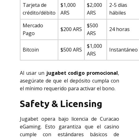
Tarjeta de
$1,000
$2,000
2-5 días
crédito/débito
ARS
ARS
hábiles
Mercado
$500
$200 ARS
24 horas
Pago
ARS
$1,000
Bitcoin
$500 ARS
Instantáneo
ARS
Al usar un
jugabet codigo promocional
,
asegúrate de que el depósito cumpla con
el mínimo requerido para activar el bono.
Safety & Licensing
Jugabet opera bajo licencia de Curacao
eGaming. Esto garantiza que el casino
cumple con estándares básicos de