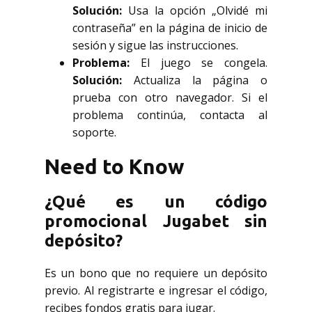
Solución:
Usa la opción „Olvidé mi
contraseña” en la página de inicio de
sesión y sigue las instrucciones.
Problema:
El juego se congela.
Solución:
Actualiza la página o
prueba con otro navegador. Si el
problema continúa, contacta al
soporte.
Need to Know
¿Qué es un código
promocional Jugabet sin
depósito?
Es un bono que no requiere un depósito
previo. Al registrarte e ingresar el código,
recibes fondos gratis para jugar.