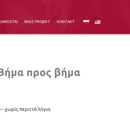
KAWOSTKI
NASZ PROJEKT
KONTAKT
 Βήμα προς βήμα
— χωρίς περιττά λόγια.