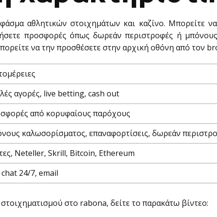
 φάσμα αθλητικών στοιχημάτων και καζίνο. Μπορείτε ν
οιήσετε προσφορές όπως δωρεάν περιστροφές ή μπόνους
μπορείτε να την προσθέσετε στην αρχική οθόνη από τον br
τομέρειες
ές αγορές, live betting, cash out
σφορές από κορυφαίους παρόχους
νους καλωσορίσματος, επαναφορτίσεις, δωρεάν περιστρ
ες, Neteller, Skrill, Bitcoin, Ethereum
 chat 24/7, email
α στοιχηματισμού στο rabona, δείτε το παρακάτω βίντεο: