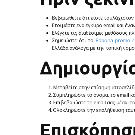
Βεβαιωθείτε ότι είστε τουλάχιστον 
Ετοιμάστε ένα έγκυρο email και έν
Ελέγξτε τις διαθέσιμες μεθόδους πλη
Σημειώστε ότι το
Rabona promo c
Ελλάδα ανάλογα με την τοπική νομο
Δημιουργί
Μεταβείτε στην επίσημη ιστοσελίδα
Συμπληρώστε το όνομα, το email κα
Επιβεβαιώστε το email σας μέσω τ
Ολοκληρώστε την επαλήθευση ταυτό
Επισκόπησ