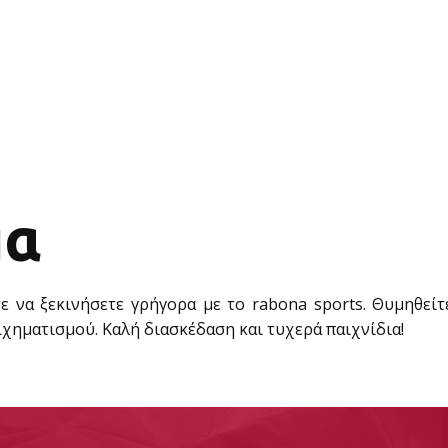
μα
ε να ξεκινήσετε γρήγορα με το rabona sports. Θυμηθείτ
ιχηματισμού. Καλή διασκέδαση και τυχερά παιχνίδια!