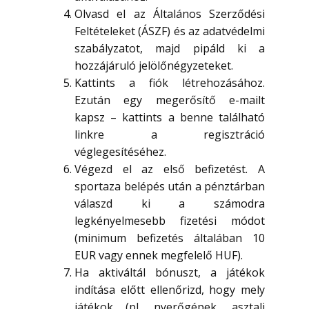
Olvasd el az Általános Szerződési
Feltételeket (ÁSZF) és az adatvédelmi
szabályzatot, majd pipáld ki a
hozzájáruló jelölőnégyzeteket.
Kattints a fiók létrehozásához.
Ezután egy megerősítő e-mailt
kapsz – kattints a benne található
linkre a regisztráció
véglegesítéséhez.
Végezd el az első befizetést. A
sportaza belépés után a pénztárban
válaszd ki a számodra
legkényelmesebb fizetési módot
(minimum befizetés általában 10
EUR vagy ennek megfelelő HUF).
Ha aktiváltál bónuszt, a játékok
indítása előtt ellenőrizd, hogy mely
játékok (pl. nyerőgépek, asztali