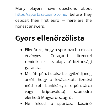
Many players have questions about
https://sportazacasino.co.hu/
before they
deposit their first euro — here are the
honest answers.
Gyors ellenőrzőlista
Ellenőrizd, hogy a sportaza hu oldala
érvényes Curaçao-i licenccel
rendelkezik – ez alapvető biztonsági
garancia.
Mielőtt pénzt utalsz be, győződj meg
arról, hogy a kiválasztott fizetési
mód (pl. bankkártya, e-pénztárca
vagy kriptovaluta) számodra
elérhető Magyarországról.
Ne feledd: a sportaza kaszinó