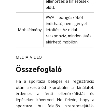
ellenőrzés a kifizetések
előtt.
PWA – böngészőből
indítható, nem igényel
Mobilélmény
letöltést. Az oldal
reszponzív, minden játék
elérhető mobilon.
MEDIA_VIDEO
Összefoglaló
Ha a sportaza belépés és regisztráció
után szeretnéd kipróbálni a kínálatot,
érdemes a fenti ellenőrzőlistát és
lépéseket követned. Ne feledd, hogy a
sportaza hu felelős szerencsejáték-