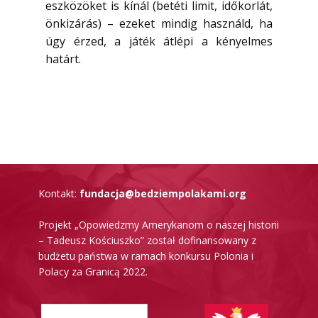
eszközöket is kínál (betéti limit, időkorlát,
önkizárás) – ezeket mindig használd, ha
úgy érzed, a játék átlépi a kényelmes
határt.
K​ontakt:
fundacja@bedziempolakami.org
Projekt „Opowiedzmy Amerykanom o naszej historii
– Tadeusz Kościuszko” został dofinansowany z
budżetu państwa w ramach konkursu Polonia i
Polacy za Granicą 2022.