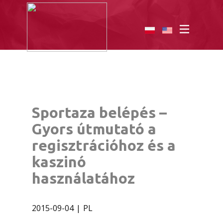
Sportaza belépés –
Gyors útmutató a
regisztrációhoz és a
kaszinó
használatához
2015-09-04
PL