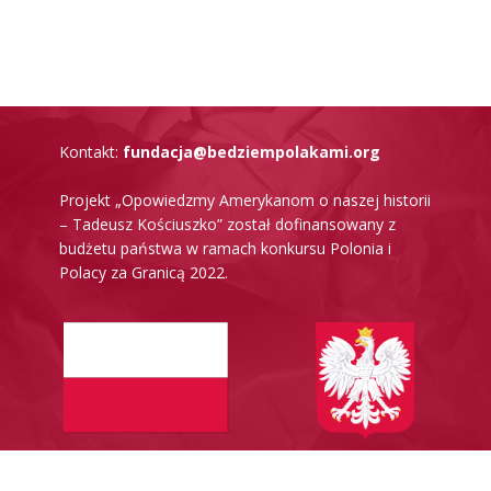
K​ontakt:
fundacja@bedziempolakami.org
Projekt „Opowiedzmy Amerykanom o naszej historii
– Tadeusz Kościuszko” został dofinansowany z
budżetu państwa w ramach konkursu Polonia i
Polacy za Granicą 2022.