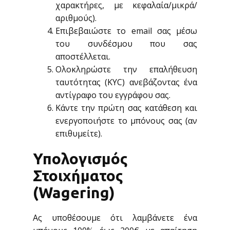
χαρακτήρες, με κεφαλαία/μικρά/
αριθμούς).
Επιβεβαιώστε το email σας μέσω
του συνδέσμου που σας
αποστέλλεται.
Ολοκληρώστε την επαλήθευση
ταυτότητας (KYC) ανεβάζοντας ένα
αντίγραφο του εγγράφου σας.
Κάντε την πρώτη σας κατάθεση και
ενεργοποιήστε το μπόνους σας (αν
επιθυμείτε).
Υπολογισμός
Στοιχήματος
(Wagering)
Ας υποθέσουμε ότι λαμβάνετε ένα