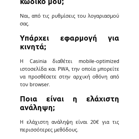
κωδικό μου;
Ναι, από τις ρυθμίσεις του λογαριασμού
σας.
Υπάρχει εφαρμογή για
κινητά;
Η Casinia διαθέτει mobile-optimized
ιστοσελίδα και PWA, την οποία μπορείτε
να προσθέσετε στην αρχική οθόνη από
τον browser.
Ποια είναι η ελάχιστη
ανάληψη;
Η ελάχιστη ανάληψη είναι 20€ για τις
περισσότερες μεθόδους.