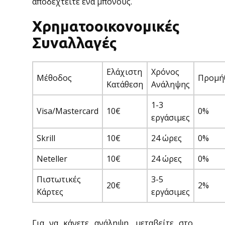
αποδεχτείτε ένα μπόνους.
Χρηματοοικονομικές
Συναλλαγές
Ελάχιστη
Χρόνος
Μέθοδος
Προμή
Κατάθεση
Ανάληψης
1-3
Visa/Mastercard
10€
0%
εργάσιμες
Skrill
10€
24 ώρες
0%
Neteller
10€
24 ώρες
0%
Πιστωτικές
3-5
20€
2%
Κάρτες
εργάσιμες
Για να κάνετε ανάληψη, μεταβείτε στο