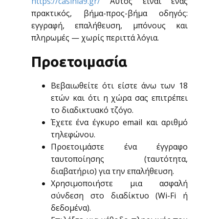
https://casinia9.gr/
Αυτός είναι ένας
πρακτικός, βήμα-προς-βήμα οδηγός:
εγγραφή, επαλήθευση, μπόνους και
πληρωμές — χωρίς περιττά λόγια.
Προετοιμασία
Βεβαιωθείτε ότι είστε άνω των 18
ετών και ότι η χώρα σας επιτρέπει
το διαδικτυακό τζόγο.
Έχετε ένα έγκυρο email και αριθμό
τηλεφώνου.
Προετοιμάστε ένα έγγραφο
ταυτοποίησης (ταυτότητα,
διαβατήριο) για την επαλήθευση.
Χρησιμοποιήστε μια ασφαλή
σύνδεση στο διαδίκτυο (Wi-Fi ή
δεδομένα).