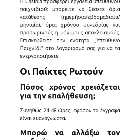
Η Casinia προσφέρει εργαλεία υπεύθυνου
παιχνιδιού: μπορείτε να θέσετε όρια
κατάθεσης (ημερήσια/εβδομαδιαία/
μηνιαία), όρια χρόνου συνεδρίας και
προσωρινούς ή μόνιμους αποκλεισμούς.
Επισκεφθείτε την ενότητα „Υπεύθυνο
Παιχνίδι” στο λογαριασμό σας για να τα
ενεργοποιήσετε.
Οι Παίκτες Ρωτούν
Πόσος χρόνος χρειάζεται
για την επαλήθευση;
Συνήθως 24-48 ώρες, εφόσον τα έγγραφα
είναι ευανάγνωστα.
Μπορώ να αλλάξω τον