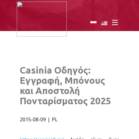
Casinia Οδηγός:
Εγγραφή, Μπόνους
και Αποστολή
Πονταρίσματος 2025
2015-08-09
PL