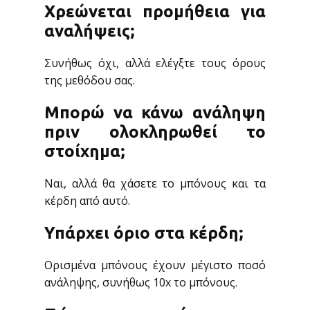
Χρεώνεται προμήθεια για
αναλήψεις;
Συνήθως όχι, αλλά ελέγξτε τους όρους
της μεθόδου σας.
Μπορώ να κάνω ανάληψη
πριν ολοκληρωθεί το
στοίχημα;
Ναι, αλλά θα χάσετε το μπόνους και τα
κέρδη από αυτό.
Υπάρχει όριο στα κέρδη;
Ορισμένα μπόνους έχουν μέγιστο ποσό
ανάληψης, συνήθως 10x το μπόνους.