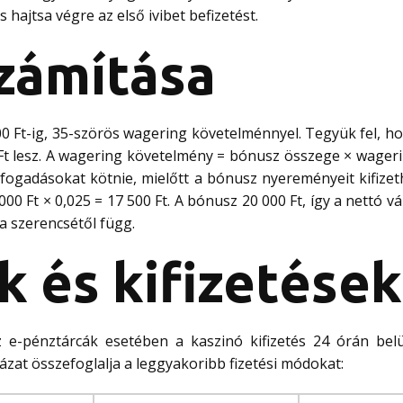
s hajtsa végre az első ivibet befizetést.
zámítása
0 Ft-ig, 35-szörös wagering követelménnyel. Tegyük fel, hog
 Ft lesz. A wagering követelmény = bónusz összege × wagerin
l fogadásokat kötnie, mielőtt a bónusz nyereményeit kifize
0 Ft × 0,025 = 17 500 Ft. A bónusz 20 000 Ft, így a nettó v
a szerencsétől függ.
k és kifizetések
 Az e-pénztárcák esetében a kaszinó kifizetés 24 órán bel
zat összefoglalja a leggyakoribb fizetési módokat: