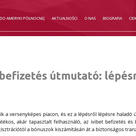
 DO AMERYKI PÓŁNOCNEJ
AKTUALNOŚCI
O NAS
BIOGRAFIA
CIE
s befizetés útmutató: lépés
k a versenyképes piacon, és ez a lépésről lépésre halad
átékos, akár tapasztalt felhasználó, az ivibet befizetés és
isztrációtól a bónuszok kiszámításán át a biztonságos tran