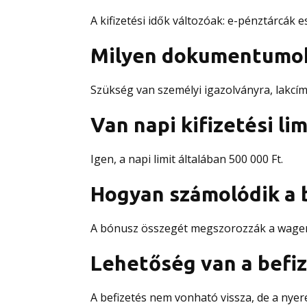
A kifizetési idők változóak: e-pénztárcák 
Milyen dokumentumok
Szükség van személyi igazolványra, lakcím
Van napi kifizetési lim
Igen, a napi limit általában 500 000 Ft.
Hogyan számolódik a 
A bónusz összegét megszorozzák a wagering
Lehetőség van a befi
A befizetés nem vonható vissza, de a nyere