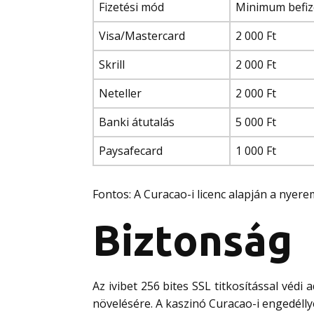
Fizetési mód
Minimum befiz
Visa/Mastercard
2 000 Ft
Skrill
2 000 Ft
Neteller
2 000 Ft
Banki átutalás
5 000 Ft
Paysafecard
1 000 Ft
Fontos: A Curacao-i licenc alapján a nyer
Biztonság
Az ivibet 256 bites SSL titkosítással védi 
növelésére. A kaszinó Curacao-i engedéllye