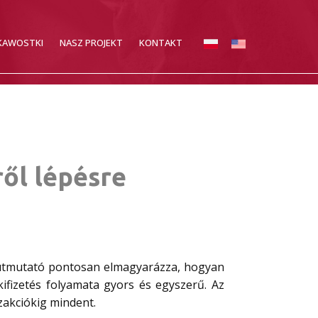
KAWOSTKI
NASZ PROJEKT
KONTAKT
ről lépésre
ó útmutató pontosan elmagyarázza, hogyan
 kifizetés folyamata gyors és egyszerű. Az
zakciókig mindent.