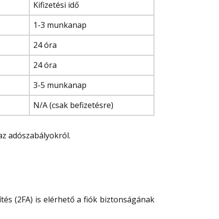
Kifizetési idő
1-3 munkanap
24 óra
24 óra
p
3-5 munkanap
N/A (csak befizetésre)
az adószabályokról.
sítés (2FA) is elérhető a fiók biztonságának