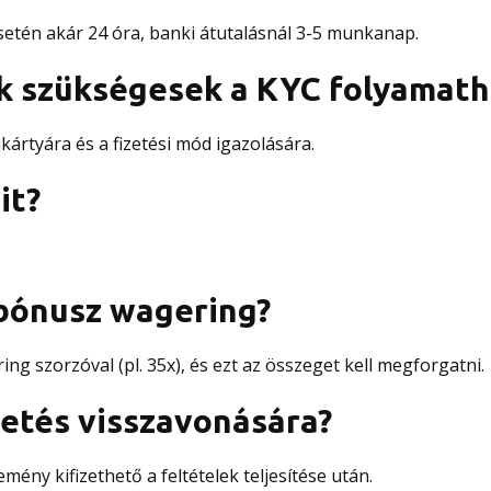
esetén akár 24 óra, banki átutalásnál 3-5 munkanap.
 szükségesek a KYC folyamath
kártyára és a fizetési mód igazolására.
it?
bónusz wagering?
 szorzóval (pl. 35x), és ezt az összeget kell megforgatni.
zetés visszavonására?
mény kifizethető a feltételek teljesítése után.