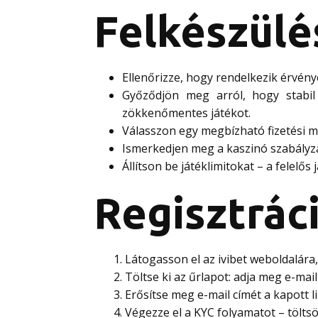
Felkészülé
Ellenőrizze, hogy rendelkezik érvény
Győződjön meg arról, hogy stabil 
zökkenőmentes játékot.
Válasszon egy megbízható fizetési mó
Ismerkedjen meg a kaszinó szabályza
Állítson be játéklimitokat – a felelős
Regisztrác
Látogasson el az ivibet weboldalára,
Töltse ki az űrlapot: adja meg e-mail
Erősítse meg e-mail címét a kapott l
Végezze el a KYC folyamatot – töltsö