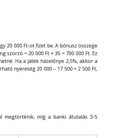
y 20 000 Ft-ot fizet be. A bónusz összege
g szorzó = 20 000 Ft × 35 = 700 000 Ft. Ez
thetné. Ha a játék házelőnye 2,5%, akkor a
árható nyereség 20 000 – 17 500 = 2 500 Ft,
ül megtörténik, míg a banki átutalás 3-5