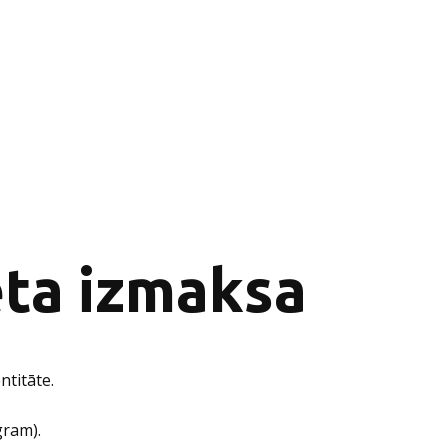
ēta izmaksa
ntitāte.
gram).