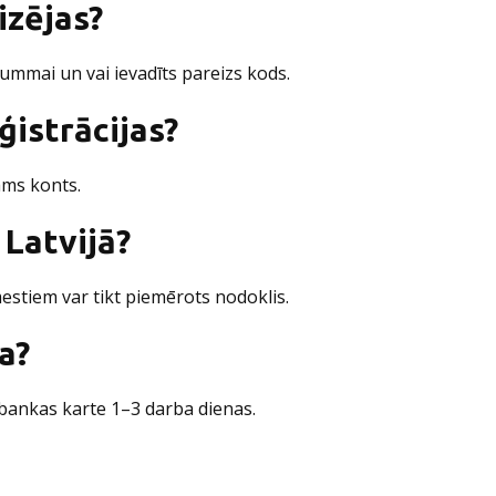
izējas?
summai un vai ievadīts pareizs kods.
ģistrācijas?
ams konts.
 Latvijā?
mestiem var tikt piemērots nodoklis.
a?
bankas karte 1–3 darba dienas.