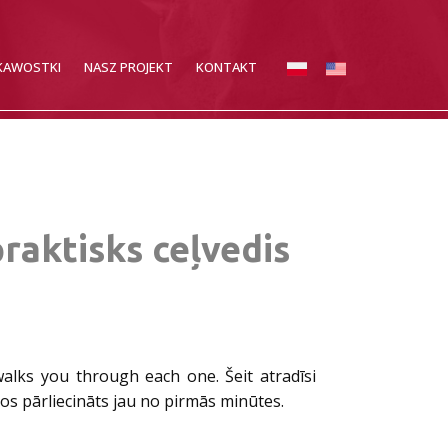
KAWOSTKI
NASZ PROJEKT
KONTAKT
praktisks ceļvedis
alks you through each one. Šeit atradīsi
os pārliecināts jau no pirmās minūtes.