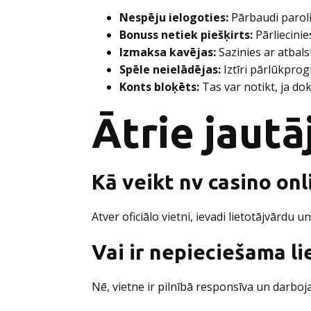
Nespēju ielogoties:
Pārbaudi paroli 
Bonuss netiek piešķirts:
Pārliecinie
Izmaksa kavējas:
Sazinies ar atbals
Spēle neielādējas:
Iztīri pārlūkprog
Konts bloķēts:
Tas var notikt, ja do
Ātrie jautā
Kā veikt nv casino onl
Atver oficiālo vietni, ievadi lietotājvārdu un
Vai ir nepieciešama l
Nē, vietne ir pilnībā responsīva un darb