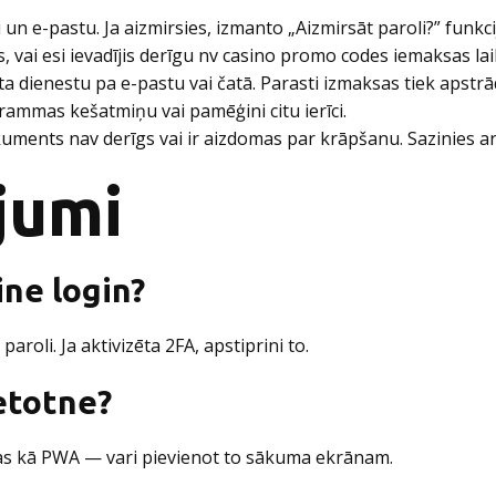
un e-pastu. Ja aizmirsies, izmanto „Aizmirsāt paroli?” funkci
s, vai esi ievadījis derīgu nv casino promo codes iemaksas lai
ta dienestu pa e-pastu vai čatā. Parasti izmaksas tiek apstr
rammas kešatmiņu vai pamēģini citu ierīci.
kuments nav derīgs vai ir aizdomas par krāpšanu. Sazinies ar
jumi
ine login?
 paroli. Ja aktivizēta 2FA, apstiprini to.
ietotne?
ojas kā PWA — vari pievienot to sākuma ekrānam.