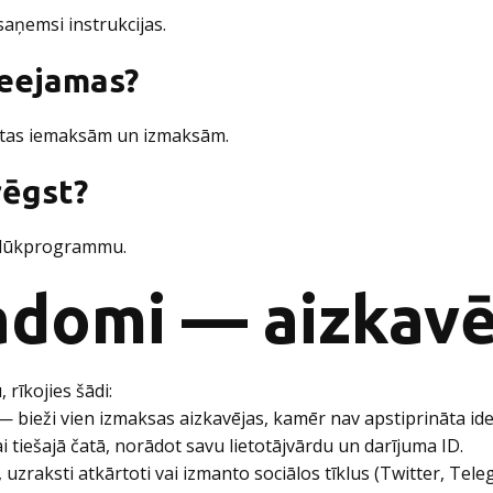
saņemsi instrukcijas.
ieejamas?
lstītas iemaksām un izmaksām.
rēgst?
pārlūkprogrammu.
adomi — aizkav
 rīkojies šādi:
bieži vien izmaksas aizkavējas, kamēr nav apstiprināta ide
i tiešajā čatā, norādot savu lietotājvārdu un darījuma ID.
, uzraksti atkārtoti vai izmanto sociālos tīklus (Twitter, Tele