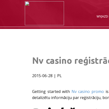
WYJAZD
Nv casino reģistrā
2015-06-28
PL
Getting started with
Nv casino promo
is
detalizētu informāciju par reģistrāciju, b