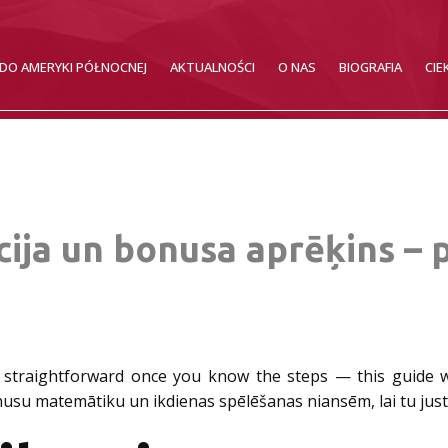
 DO AMERYKI PÓŁNOCNEJ
AKTUALNOŚCI
O NAS
BIOGRAFIA
CIE
cija un bonusa aprēķins – 
 straightforward once you know the steps — this guide w
onusu matemātiku un ikdienas spēlēšanas niansēm, lai tu just