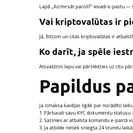
Lapā „Aizmirsāt paroli?” ievadi e-pastu — 
Vai kriptovalūtas ir p
Jā, Bitcoin un citas kriptovalūtas ir atba
Ko darīt, ja spēle iest
Atsvaidzini lapu vai pārslēdzies uz citu 
Papildus p
Ja izmaksa kavējas ilgāk par norādīto laiku,
1. Pārbaudi savu KYC dokumentu statusu — 
2. Sazinies ar atbalsta komandu e-pastā va
3. Ja atbilde netiek sniegta 24 stundu laikā