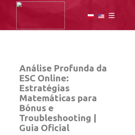
Análise Profunda da
ESC Online:
Estratégias
Matemáticas para
Bónus e
Troubleshooting |
Guia Oficial