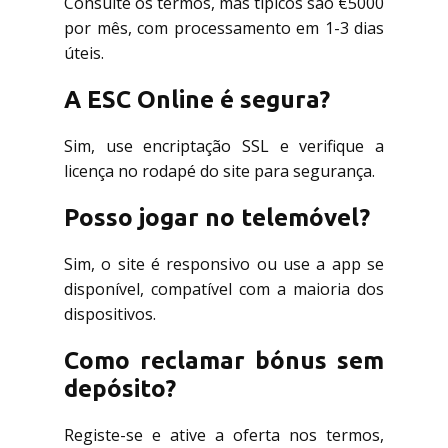
Consulte os termos, mas típicos são €5000
por mês, com processamento em 1-3 dias
úteis.
A ESC Online é segura?
Sim, use encriptação SSL e verifique a
licença no rodapé do site para segurança.
Posso jogar no telemóvel?
Sim, o site é responsivo ou use a app se
disponível, compatível com a maioria dos
dispositivos.
Como reclamar bónus sem
depósito?
Registe-se e ative a oferta nos termos,