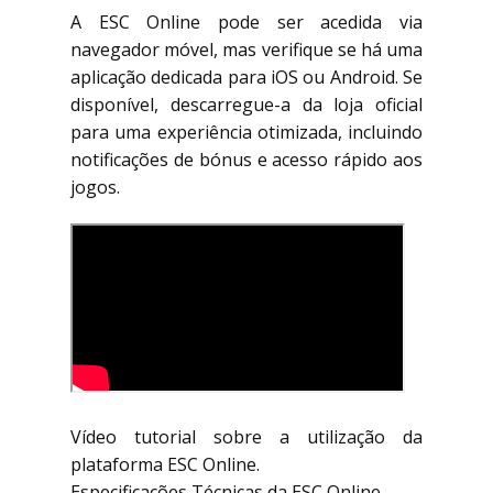
A ESC Online pode ser acedida via
navegador móvel, mas verifique se há uma
aplicação dedicada para iOS ou Android. Se
disponível, descarregue-a da loja oficial
para uma experiência otimizada, incluindo
notificações de bónus e acesso rápido aos
jogos.
Vídeo tutorial sobre a utilização da
plataforma ESC Online.
Especificações Técnicas da ESC Online