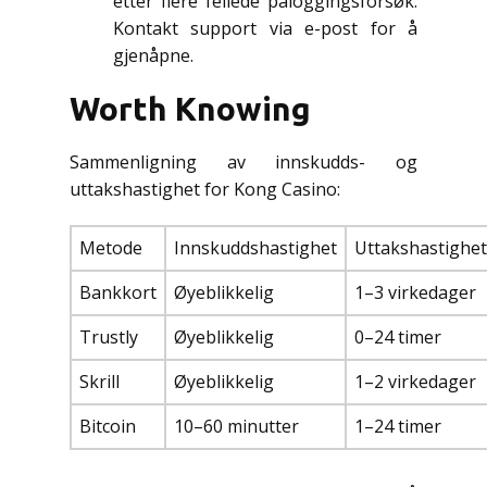
etter flere feilede påloggingsforsøk.
Kontakt support via e-post for å
gjenåpne.
Worth Knowing
Sammenligning av innskudds- og
uttakshastighet for Kong Casino:
Metode
Innskuddshastighet
Uttakshastighet
Bankkort
Øyeblikkelig
1–3 virkedager
Trustly
Øyeblikkelig
0–24 timer
Skrill
Øyeblikkelig
1–2 virkedager
Bitcoin
10–60 minutter
1–24 timer