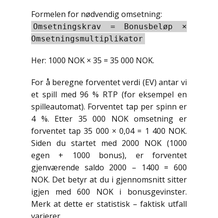
Formelen for nødvendig omsetning:
Omsetningskrav = Bonusbeløp ×
Omsetningsmultiplikator
Her: 1000 NOK × 35 = 35 000 NOK.
For å beregne forventet verdi (EV) antar vi
et spill med 96 % RTP (for eksempel en
spilleautomat). Forventet tap per spinn er
4 %. Etter 35 000 NOK omsetning er
forventet tap 35 000 × 0,04 = 1 400 NOK.
Siden du startet med 2000 NOK (1000
egen + 1000 bonus), er forventet
gjenværende saldo 2000 – 1400 = 600
NOK. Det betyr at du i gjennomsnitt sitter
igjen med 600 NOK i bonusgevinster.
Merk at dette er statistisk – faktisk utfall
varierer.