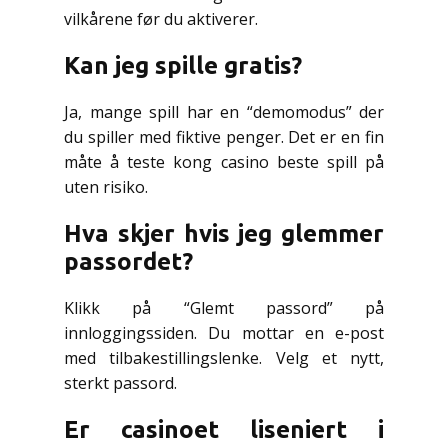
vilkårene før du aktiverer.
Kan jeg spille gratis?
Ja, mange spill har en “demomodus” der
du spiller med fiktive penger. Det er en fin
måte å teste kong casino beste spill på
uten risiko.
Hva skjer hvis jeg glemmer
passordet?
Klikk på “Glemt passord” på
innloggingssiden. Du mottar en e-post
med tilbakestillingslenke. Velg et nytt,
sterkt passord.
Er casinoet liseniert i