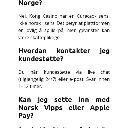
Norge?
Nei, Kong Casino har en Curacao-lisens,
ikke norsk lisens. Det betyr at plattformen
er lovlig å spille på, men gevinster kan
være skattepliktige.
Hvordan kontakter jeg
kundestøtte?
Du når kundestøtte via live chat
(tilgjengelig 24/7) eller e-post. Svar innen
1–12 timer.
Kan jeg sette inn med
Norsk Vipps eller Apple
Pay?