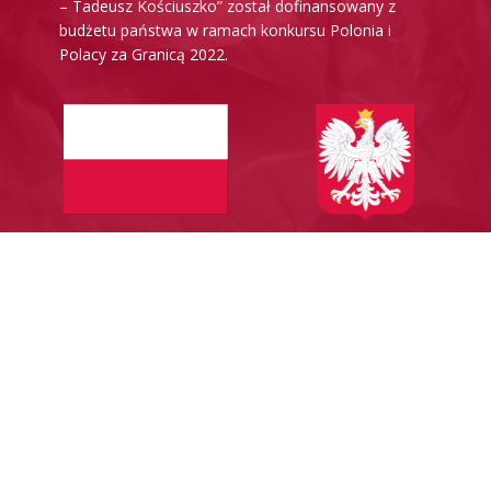
– Tadeusz Kościuszko” został dofinansowany z
budżetu państwa w ramach konkursu Polonia i
Polacy za Granicą 2022.