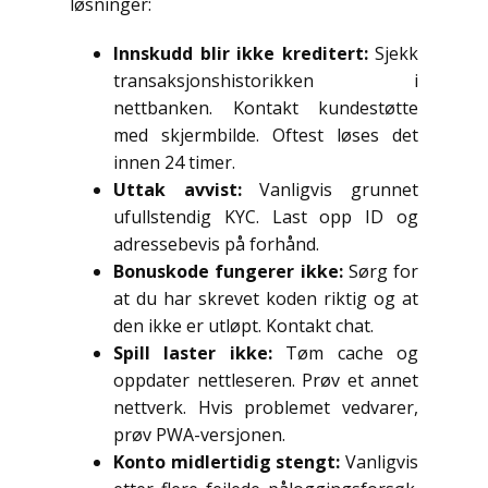
løsninger:
Innskudd blir ikke kreditert:
Sjekk
transaksjonshistorikken i
nettbanken. Kontakt kundestøtte
med skjermbilde. Oftest løses det
innen 24 timer.
Uttak avvist:
Vanligvis grunnet
ufullstendig KYC. Last opp ID og
adressebevis på forhånd.
Bonuskode fungerer ikke:
Sørg for
at du har skrevet koden riktig og at
den ikke er utløpt. Kontakt chat.
Spill laster ikke:
Tøm cache og
oppdater nettleseren. Prøv et annet
nettverk. Hvis problemet vedvarer,
prøv PWA-versjonen.
Konto midlertidig stengt:
Vanligvis