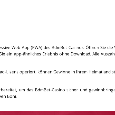
ressive Web-App (PWA) des BdmBet-Casinos. Öffnen Sie di
n Sie ein app-ähnliches Erlebnis ohne Download. Alle Ausz
o-Lizenz operiert, können Gewinne in Ihrem Heimatland steu
orbereitet, um das BdmBet-Casino sicher und gewinnbringe
ven Boni.