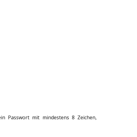
n Passwort mit mindestens 8 Zeichen,