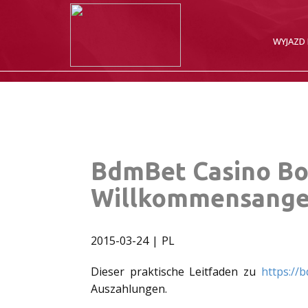
WYJAZD
BdmBet Casino Bon
Willkommensange
2015-03-24
PL
Dieser praktische Leitfaden zu
https://
Auszahlungen.