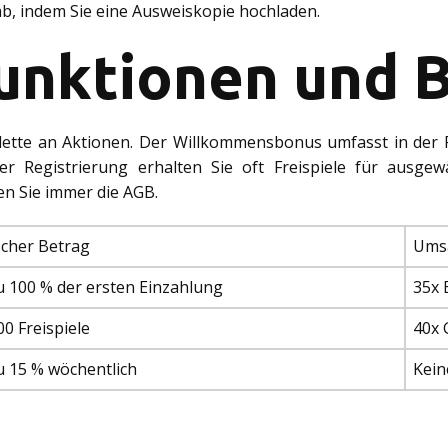
 ab, indem Sie eine Ausweiskopie hochladen.
unktionen und 
alette an Aktionen. Der Willkommensbonus umfasst in der 
 Registrierung erhalten Sie oft Freispiele für ausgew
n Sie immer die AGB.
scher Betrag
Ums
u 100 % der ersten Einzahlung
35x 
0 Freispiele
40x 
u 15 % wöchentlich
Kei