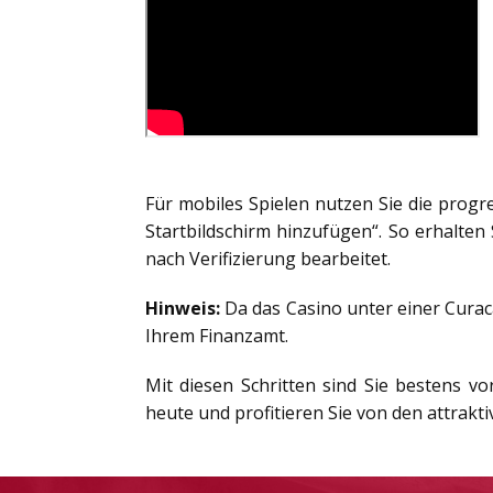
Für mobiles Spielen nutzen Sie die prog
Startbildschirm hinzufügen“. So erhalte
nach Verifizierung bearbeitet.
Hinweis:
Da das Casino unter einer Curaca
Ihrem Finanzamt.
Mit diesen Schritten sind Sie bestens v
heute und profitieren Sie von den attrakti