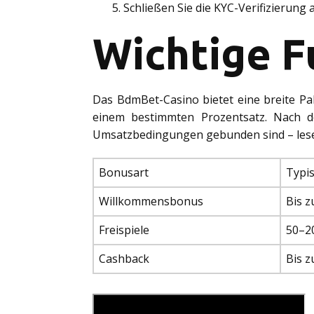
Schließen Sie die KYC-Verifizierung
Wichtige F
Das BdmBet-Casino bietet eine breite P
einem bestimmten Prozentsatz. Nach der
Umsatzbedingungen gebunden sind – lese
Bonusart
Typi
Willkommensbonus
Bis z
Freispiele
50–20
Cashback
Bis z