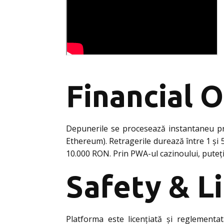
Financial 
Depunerile se procesează instantaneu prin
Ethereum). Retragerile durează între 1 și 
10.000 RON. Prin PWA-ul cazinoului, puteți
Safety & L
Platforma este licențiată și reglement