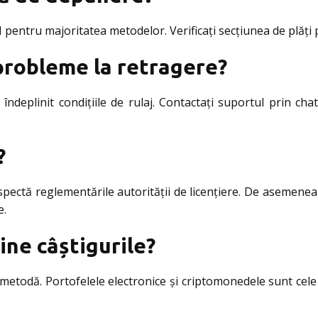
tru majoritatea metodelor. Verificați secțiunea de plăți pe
probleme la retragere?
ați îndeplinit condițiile de rulaj. Contactați suportul prin ch
?
spectă reglementările autorității de licențiere. De asemene
e.
ine câștigurile?
metodă. Portofelele electronice și criptomonedele sunt cele m