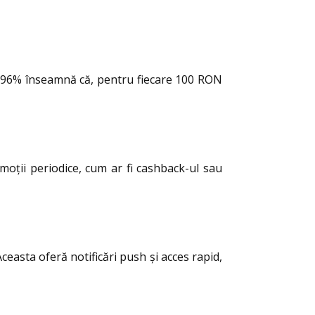
e 96% înseamnă că, pentru fiecare 100 RON
omoții periodice, cum ar fi cashback-ul sau
ceasta oferă notificări push și acces rapid,