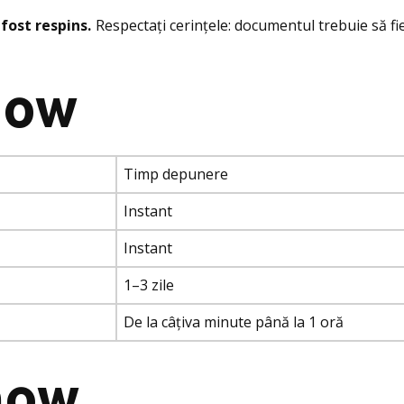
fost respins.
Respectați cerințele: documentul trebuie să fie
now
Timp depunere
Instant
Instant
1–3 zile
De la câțiva minute până la 1 oră
now