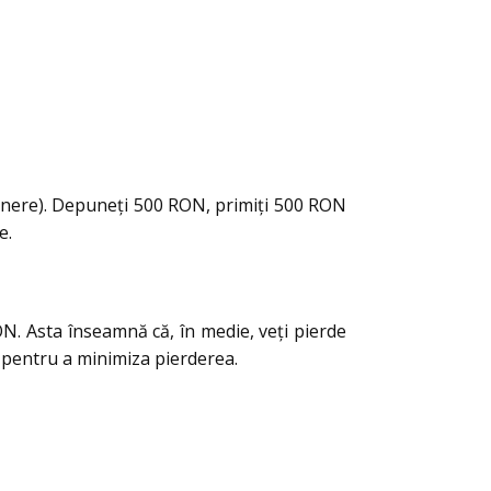
nere). Depuneți 500 RON, primiți 500 RON
e.
RON. Asta înseamnă că, în medie, veți pierde
t pentru a minimiza pierderea.