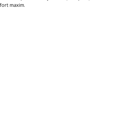
fort maxim.