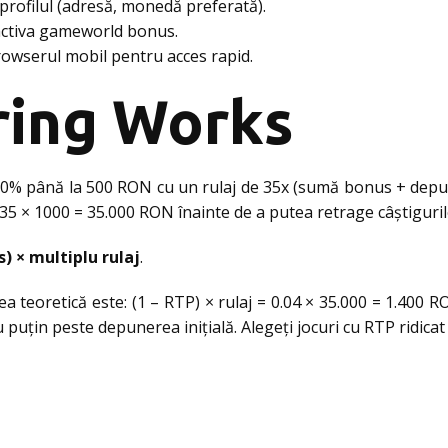
i profilul (adresă, monedă preferată).
activa gameworld bonus.
rowserul mobil pentru acces rapid.
ing Works
0% până la 500 RON cu un rulaj de 35x (sumă bonus + depu
35 × 1000 = 35.000 RON înainte de a putea retrage câștiguril
) × multiplu rulaj
.
a teoretică este: (1 – RTP) × rulaj = 0.04 × 35.000 = 1.400 
 puțin peste depunerea inițială. Alegeți jocuri cu RTP ridica