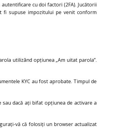
utentificare cu doi factori (2FA). Jucătorii
ot fi supuse impozitului pe venit conform
parola utilizând opțiunea „Am uitat parola”.
ocumentele KYC au fost aprobate. Timpul de
 sau dacă ați bifat opțiunea de activare a
urați-vă că folosiți un browser actualizat