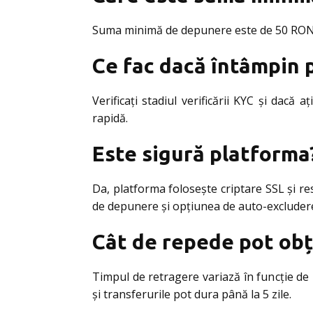
Suma minimă de depunere este de 50 RON pen
Ce fac dacă întâmpin 
Verificați stadiul verificării KYC și dacă 
rapidă.
Este sigură platforma
Da, platforma folosește criptare SSL și re
de depunere și opțiunea de auto-excluder
Cât de repede pot obț
Timpul de retragere variază în funcție de 
și transferurile pot dura până la 5 zile.