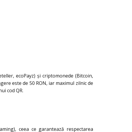
teller, ecoPayz) și criptomonede (Bitcoin,
agere este de 50 RON, iar maximul zilnic de
nui cod QR.
Gaming), ceea ce garantează respectarea