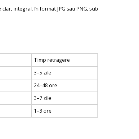
 clar, integral, în format JPG sau PNG, sub
Timp retragere
3–5 zile
24–48 ore
3–7 zile
1–3 ore