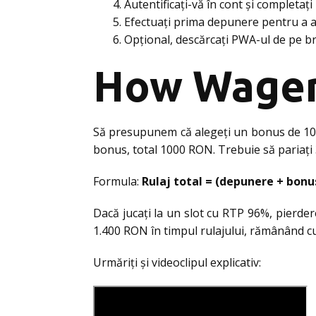
Autentificați-vă în cont și completaț
Efectuați prima depunere pentru a 
Opțional, descărcați PWA-ul de pe b
How Wager
Să presupunem că alegeți un bonus de 10
bonus, total 1000 RON. Trebuie să pariați 
Formula:
Rulaj total = (depunere + bonus
Dacă jucați la un slot cu RTP 96%, pierdere
1.400 RON în timpul rulajului, rămânând cu
Urmăriți și videoclipul explicativ: