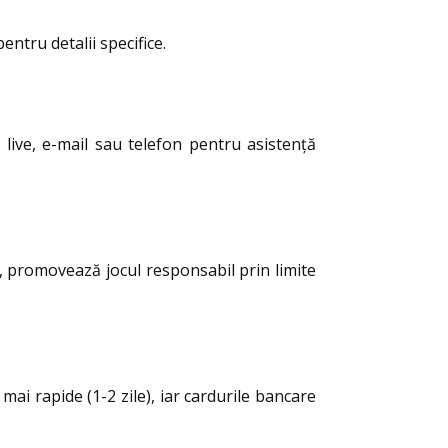
ntru detalii specifice.
at live, e-mail sau telefon pentru asistență
a, promovează jocul responsabil prin limite
ai rapide (1-2 zile), iar cardurile bancare