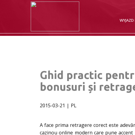
WYJAZD
Ghid practic pent
bonusuri și retrag
2015-03-21
PL
A face prima retragere corect este adevăr
cazinou online modern care pune accent pe