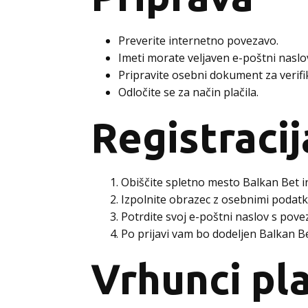
Preverite internetno povezavo.
Imeti morate veljaven e-poštni naslo
Pripravite osebni dokument za verifik
Odločite se za način plačila.
Registracij
Obiščite spletno mesto Balkan Bet in
Izpolnite obrazec z osebnimi podatki
Potrdite svoj e-poštni naslov s pove
Po prijavi vam bo dodeljen Balkan 
Vrhunci pl