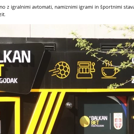
o z igralnimi avtomati, namiznimi igrami in športnimi stavam
it.