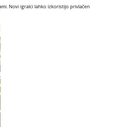
i. Novi igralci lahko izkoristijo privlačen