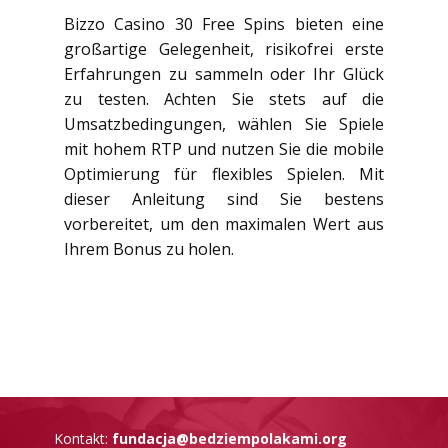
Bizzo Casino 30 Free Spins bieten eine
großartige Gelegenheit, risikofrei erste
Erfahrungen zu sammeln oder Ihr Glück
zu testen. Achten Sie stets auf die
Umsatzbedingungen, wählen Sie Spiele
mit hohem RTP und nutzen Sie die mobile
Optimierung für flexibles Spielen. Mit
dieser Anleitung sind Sie bestens
vorbereitet, um den maximalen Wert aus
Ihrem Bonus zu holen.
K​ontakt:
fundacja@bedziempolakami.org