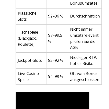
Bonusumsätze
Klassische
92–96 %
Durchschnittlich
Slots
Nicht immer
Tischspiele
97–99,5
umsatzrelevant,
(Blackjack,
%
prüfen Sie die
Roulette)
AGB
Niedriger RTP,
Jackpot-Slots
85–92 %
hohes Risiko
Live-Casino-
Oft vom Bonus
94–99 %
Spiele
ausgeschlossen