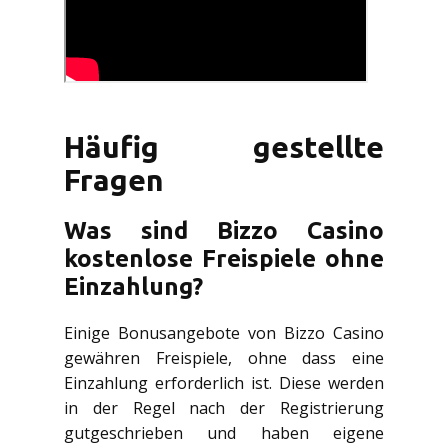
Häufig gestellte
Fragen
Was sind Bizzo Casino
kostenlose Freispiele ohne
Einzahlung?
Einige Bonusangebote von Bizzo Casino
gewähren Freispiele, ohne dass eine
Einzahlung erforderlich ist. Diese werden
in der Regel nach der Registrierung
gutgeschrieben und haben eigene