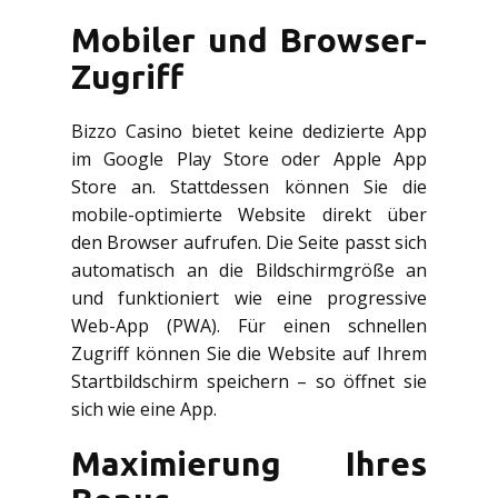
Mobiler und Browser-
Zugriff
Bizzo Casino bietet keine dedizierte App
im Google Play Store oder Apple App
Store an. Stattdessen können Sie die
mobile-optimierte Website direkt über
den Browser aufrufen. Die Seite passt sich
automatisch an die Bildschirmgröße an
und funktioniert wie eine progressive
Web-App (PWA). Für einen schnellen
Zugriff können Sie die Website auf Ihrem
Startbildschirm speichern – so öffnet sie
sich wie eine App.
Maximierung Ihres