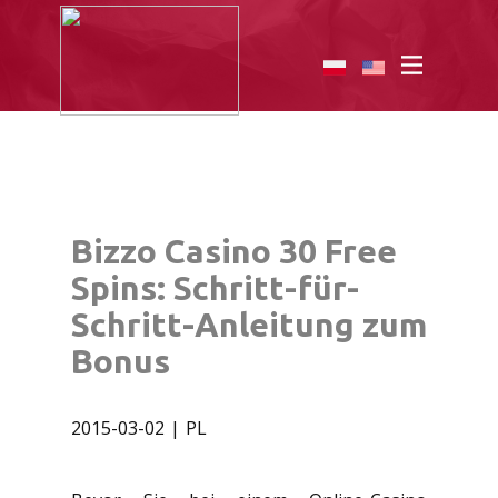
Bizzo Casino 30 Free
Spins: Schritt-für-
Schritt-Anleitung zum
Bonus
2015-03-02
PL