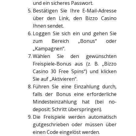
und ein sicheres Passwort.
Bestätigen Sie Ihre E-Mail-Adresse
über den Link, den Bizzo Casino
Ihnen sendet.
Loggen Sie sich ein und gehen Sie
zum Bereich „Bonus“ oder
„Kampagnen“.
Wählen Sie den gewünschten
Freispiele-Bonus aus (z. B. „Bizzo
Casino 30 Free Spins“) und klicken
Sie auf „Aktivieren“.
Führen Sie eine Einzahlung durch,
falls der Bonus eine erforderliche
Mindesteinzahlung hat (bei no-
deposit: Schritt überspringen).
Die Freispiele werden automatisch
gutgeschrieben oder müssen über
einen Code eingelöst werden.