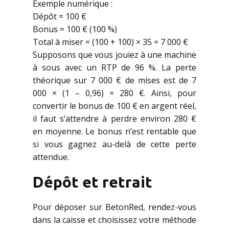
Exemple numérique :
Dépôt = 100 €
Bonus = 100 € (100 %)
Total à miser = (100 + 100) × 35 = 7 000 €
Supposons que vous jouiez à une machine
à sous avec un RTP de 96 %. La perte
théorique sur 7 000 € de mises est de 7
000 × (1 – 0,96) = 280 €. Ainsi, pour
convertir le bonus de 100 € en argent réel,
il faut s’attendre à perdre environ 280 €
en moyenne. Le bonus n’est rentable que
si vous gagnez au-delà de cette perte
attendue.
Dépôt et retrait
Pour déposer sur BetonRed, rendez-vous
dans la caisse et choisissez votre méthode