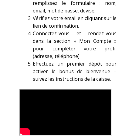
remplissez le formulaire : nom,
email, mot de passe, devise.
Vérifiez votre email en cliquant sur le
lien de confirmation.
Connectez-vous et rendez-vous
dans la section « Mon Compte »
pour compléter votre profil
(adresse, téléphone).
Effectuez un premier dépôt pour
activer le bonus de bienvenue –
suivez les instructions de la caisse.