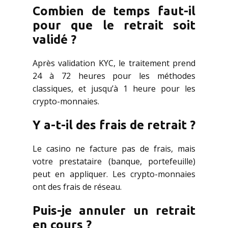
Combien de temps faut-il
pour que le retrait soit
validé ?
Après validation KYC, le traitement prend
24 à 72 heures pour les méthodes
classiques, et jusqu’à 1 heure pour les
crypto-monnaies.
Y a-t-il des frais de retrait ?
Le casino ne facture pas de frais, mais
votre prestataire (banque, portefeuille)
peut en appliquer. Les crypto-monnaies
ont des frais de réseau.
Puis-je annuler un retrait
en cours ?