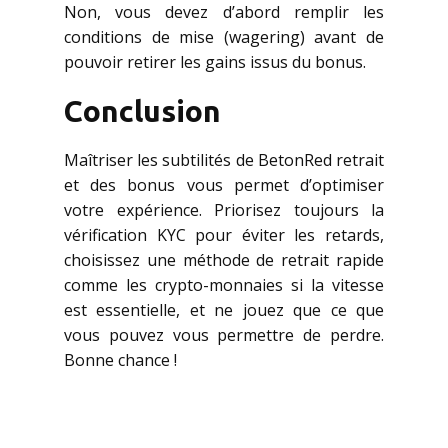
Non, vous devez d’abord remplir les
conditions de mise (wagering) avant de
pouvoir retirer les gains issus du bonus.
Conclusion
Maîtriser les subtilités de BetonRed retrait
et des bonus vous permet d’optimiser
votre expérience. Priorisez toujours la
vérification KYC pour éviter les retards,
choisissez une méthode de retrait rapide
comme les crypto-monnaies si la vitesse
est essentielle, et ne jouez que ce que
vous pouvez vous permettre de perdre.
Bonne chance !