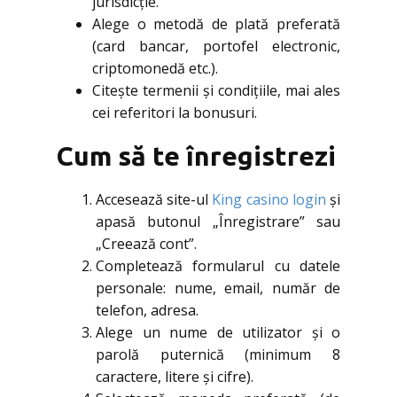
jurisdicție.
Alege o metodă de plată preferată
(card bancar, portofel electronic,
criptomonedă etc.).
Citește termenii și condițiile, mai ales
cei referitori la bonusuri.
Cum să te înregistrezi
Accesează site-ul
King casino login
și
apasă butonul „Înregistrare” sau
„Creează cont”.
Completează formularul cu datele
personale: nume, email, număr de
telefon, adresa.
Alege un nume de utilizator și o
parolă puternică (minimum 8
caractere, litere și cifre).