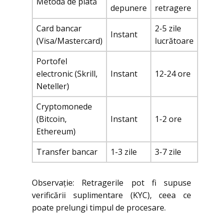
Metodă de plată
depunere
retragere
Card bancar
2-5 zile
Instant
(Visa/Mastercard)
lucrătoare
Portofel
electronic (Skrill,
Instant
12-24 ore
Neteller)
Cryptomonede
(Bitcoin,
Instant
1-2 ore
Ethereum)
Transfer bancar
1-3 zile
3-7 zile
Observație: Retragerile pot fi supuse
verificării suplimentare (KYC), ceea ce
poate prelungi timpul de procesare.