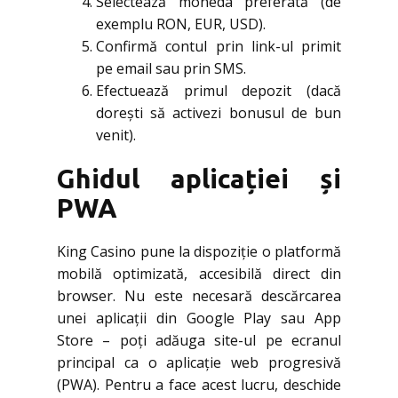
Selectează moneda preferată (de
exemplu RON, EUR, USD).
Confirmă contul prin link-ul primit
pe email sau prin SMS.
Efectuează primul depozit (dacă
dorești să activezi bonusul de bun
venit).
Ghidul aplicației și
PWA
King Casino pune la dispoziție o platformă
mobilă optimizată, accesibilă direct din
browser. Nu este necesară descărcarea
unei aplicații din Google Play sau App
Store – poți adăuga site-ul pe ecranul
principal ca o aplicație web progresivă
(PWA). Pentru a face acest lucru, deschide