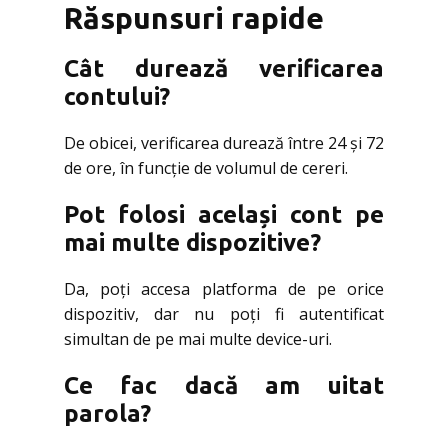
Răspunsuri rapide
Cât durează verificarea
contului?
De obicei, verificarea durează între 24 și 72
de ore, în funcție de volumul de cereri.
Pot folosi același cont pe
mai multe dispozitive?
Da, poți accesa platforma de pe orice
dispozitiv, dar nu poți fi autentificat
simultan de pe mai multe device-uri.
Ce fac dacă am uitat
parola?