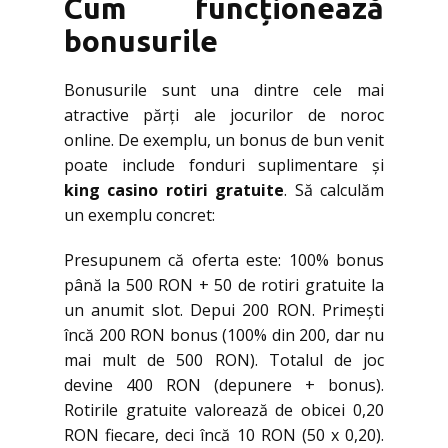
Cum funcționează
bonusurile
Bonusurile sunt una dintre cele mai
atractive părți ale jocurilor de noroc
online. De exemplu, un bonus de bun venit
poate include fonduri suplimentare și
king casino rotiri gratuite
. Să calculăm
un exemplu concret:
Presupunem că oferta este: 100% bonus
până la 500 RON + 50 de rotiri gratuite la
un anumit slot. Depui 200 RON. Primești
încă 200 RON bonus (100% din 200, dar nu
mai mult de 500 RON). Totalul de joc
devine 400 RON (depunere + bonus).
Rotirile gratuite valorează de obicei 0,20
RON fiecare, deci încă 10 RON (50 x 0,20).