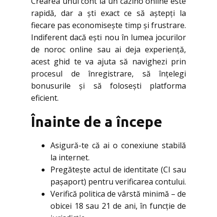
Crearea unui cont la un cazino online este
rapidă, dar a ști exact ce să aștepți la
fiecare pas economisește timp și frustrare.
Indiferent dacă ești nou în lumea jocurilor
de noroc online sau ai deja experiență,
acest ghid te va ajuta să navighezi prin
procesul de înregistrare, să înțelegi
bonusurile și să folosești platforma
eficient.
Înainte de a începe
Asigură-te că ai o conexiune stabilă
la internet.
Pregătește actul de identitate (CI sau
pașaport) pentru verificarea contului.
Verifică politica de vârstă minimă – de
obicei 18 sau 21 de ani, în funcție de