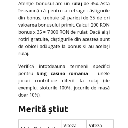
Atenție: bonusul are un
rulaj
de 35x. Asta
înseamnă că pentru a retrage câștigurile
din bonus, trebuie să pariezi de 35 de ori
valoarea bonusului primit. Calcul: 200 RON
bonus x 35 = 7.000 RON de rulat. Dacă ai și
rotiri gratuite, câștigurile din acestea sunt
de obicei adăugate la bonus și au același
rulaj.
Verifică întotdeauna termenii specifici
pentru
king casino romania
– unele
jocuri contribuie diferit la rulaj (de
exemplu, sloturile 100%, jocurile de masă
doar 10%).
Merită știut
Viteză
Viteză