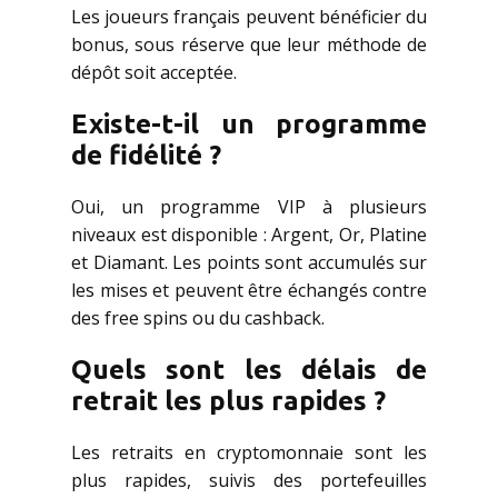
Les joueurs français peuvent bénéficier du
bonus, sous réserve que leur méthode de
dépôt soit acceptée.
Existe-t-il un programme
de fidélité ?
Oui, un programme VIP à plusieurs
niveaux est disponible : Argent, Or, Platine
et Diamant. Les points sont accumulés sur
les mises et peuvent être échangés contre
des free spins ou du cashback.
Quels sont les délais de
retrait les plus rapides ?
Les retraits en cryptomonnaie sont les
plus rapides, suivis des portefeuilles