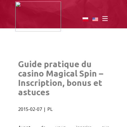
Guide pratique du
casino Magical Spin –
Inscription, bonus et
astuces
2015-02-07
PL