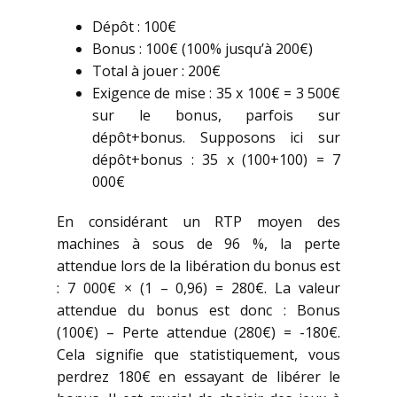
Dépôt : 100€
Bonus : 100€ (100% jusqu’à 200€)
Total à jouer : 200€
Exigence de mise : 35 x 100€ = 3 500€
sur le bonus, parfois sur
dépôt+bonus. Supposons ici sur
dépôt+bonus : 35 x (100+100) = 7
000€
En considérant un RTP moyen des
machines à sous de 96 %, la perte
attendue lors de la libération du bonus est
: 7 000€ × (1 – 0,96) = 280€. La valeur
attendue du bonus est donc : Bonus
(100€) – Perte attendue (280€) = -180€.
Cela signifie que statistiquement, vous
perdrez 180€ en essayant de libérer le