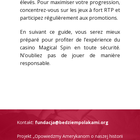
élevés. Pour maximiser votre progression,
concentrez-vous sur les jeux à fort RTP et
participez régulièrement aux promotions.
En suivant ce guide, vous serez mieux
préparé pour profiter de l’expérience du
casino Magical Spin en toute sécurité.
N’oubliez pas de jouer de manière
responsable.
K​ontakt:
fundacja@bedziempolakami.org
Projekt „Opowiedzmy Amerykanom o naszej historii