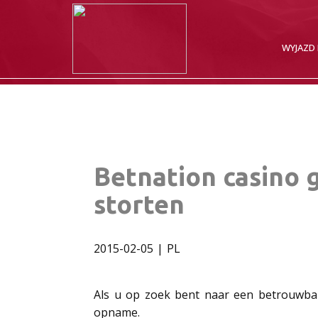
WYJAZD
Betnation casino g
storten
2015-02-05
PL
Als u op zoek bent naar een betrouwba
opname.