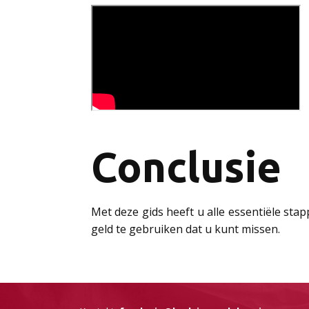
Conclusie
Met deze gids heeft u alle essentiële sta
geld te gebruiken dat u kunt missen.