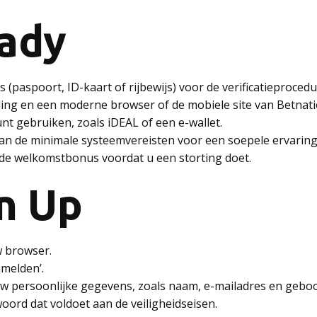
ady
s (paspoort, ID-kaart of rijbewijs) voor de verificatieprocedu
ding en een moderne browser of de mobiele site van Betnati
nt gebruiken, zoals iDEAL of een e-wallet.
an de minimale systeemvereisten voor een soepele ervaring
e welkomstbonus voordat u een storting doet.
n Up
w browser.
nmelden’.
 uw persoonlijke gegevens, zoals naam, e-mailadres en gebo
ord dat voldoet aan de veiligheidseisen.