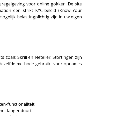
isregelgeving voor online gokken. De site
ation een strikt KYC-beleid (Know Your
gelijk belastingplichtig zijn in uw eigen
 zoals Skrill en Neteller. Stortingen zijn
u dezelfde methode gebruikt voor opnames
-functionaliteit.
het langer duurt.