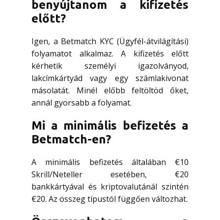
benyújtanom a kifizetés
előtt?
Igen, a Betmatch KYC (Ügyfél-átvilágítási)
folyamatot alkalmaz. A kifizetés előtt
kérhetik személyi igazolványod,
lakcímkártyád vagy egy számlakivonat
másolatát. Minél előbb feltöltöd őket,
annál gyorsabb a folyamat.
Mi a minimális befizetés a
Betmatch-en?
A minimális befizetés általában €10
Skrill/Neteller esetében, €20
bankkártyával és kriptovalutánál szintén
€20. Az összeg típustól függően változhat.