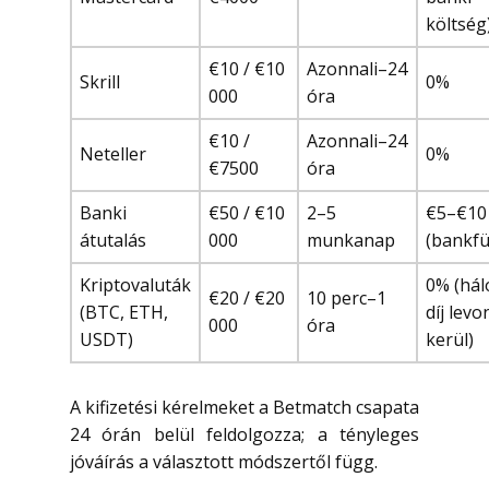
költség
€10 / €10
Azonnali–24
Skrill
0%
000
óra
€10 /
Azonnali–24
Neteller
0%
€7500
óra
Banki
€50 / €10
2–5
€5–€10
átutalás
000
munkanap
(bankf
Kriptovaluták
0% (hál
€20 / €20
10 perc–1
(BTC, ETH,
díj lev
000
óra
USDT)
kerül)
A kifizetési kérelmeket a Betmatch csapata
24 órán belül feldolgozza; a tényleges
jóváírás a választott módszertől függ.