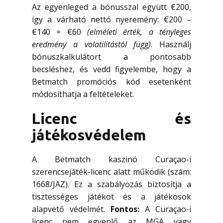
Az egyenleged a bónusszal együtt €200,
így a várható nettó nyeremény: €200 –
€140 = €60
(elméleti érték, a tényleges
eredmény a volatilitástól függ)
. Használj
bónuszkalkulátort a pontosabb
becsléshez, és vedd figyelembe, hogy a
Betmatch promóciós kód esetenként
módosíthatja a feltételeket.
Licenc és
játékosvédelem
A Betmatch kaszinó Curaçao-i
szerencsejáték-licenc alatt működik (szám:
1668/JAZ). Ez a szabályozás biztosítja a
tisztességes játékot és a játékosok
alapvető védelmét.
Fontos:
A Curaçao-i
licenc nem egyenlő az MGA vagy